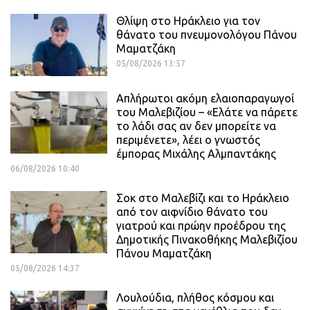
Θλίψη στο Ηράκλειο για τον
θάνατο του πνευμονολόγου Πάνου
Μαματζάκη
05/08/2026 13:57
Απλήρωτοι ακόμη ελαιοπαραγωγοί
του Μαλεβιζίου – «Ελάτε να πάρετε
το λάδι σας αν δεν μπορείτε να
περιμένετε», λέει ο γνωστός
έμπορας Μιχάλης Αλμπαντάκης
06/08/2026 10:40
Σοκ στο Μαλεβίζι και το Ηράκλειο
από τον αιφνίδιο θάνατο του
γιατρού και πρώην προέδρου της
Δημοτικής Πινακοθήκης Μαλεβιζίου
Πάνου Μαματζάκη
05/08/2026 14:37
Λουλούδια, πλήθος κόσμου και