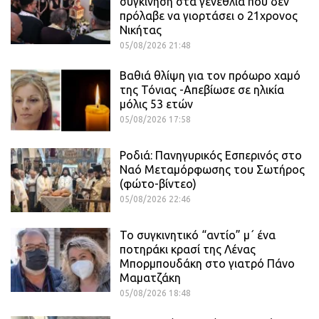
συγκίνηση στα γενέθλια που δεν
πρόλαβε να γιορτάσει ο 21χρονος
Νικήτας
05/08/2026 21:48
Βαθιά θλίψη για τον πρόωρο χαμό
της Τόνιας -Απεβίωσε σε ηλικία
μόλις 53 ετών
05/08/2026 17:58
Ροδιά: Πανηγυρικός Εσπερινός στο
Ναό Μεταμόρφωσης του Σωτήρος
(φώτο-βίντεο)
05/08/2026 22:46
Το συγκινητικό “αντίο” μ΄ ένα
ποτηράκι κρασί της Λένας
Μπορμπουδάκη στο γιατρό Πάνο
Μαματζάκη
05/08/2026 18:48