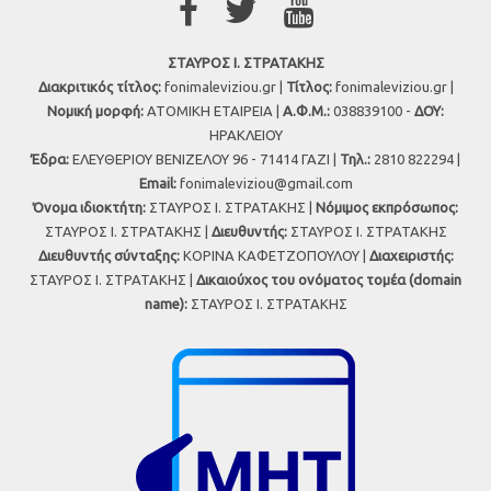
ΣΤΑΥΡΟΣ Ι. ΣΤΡΑΤΑΚΗΣ
Διακριτικός τίτλος:
fonimaleviziou.gr |
Τίτλος:
fonimaleviziou.gr |
Νομική μορφή:
ΑΤΟΜΙΚΗ ΕΤΑΙΡΕΙΑ |
Α.Φ.Μ.:
038839100 -
ΔΟΥ:
ΗΡΑΚΛΕΙΟΥ
Έδρα:
ΕΛΕΥΘΕΡΙΟΥ ΒΕΝΙΖΕΛΟΥ 96 - 71414 ΓΑΖΙ |
Τηλ.:
2810 822294 |
Εmail:
fonimaleviziou@gmail.com
Όνομα ιδιοκτήτη:
ΣΤΑΥΡΟΣ Ι. ΣΤΡΑΤΑΚΗΣ |
Νόμιμος εκπρόσωπος:
ΣΤΑΥΡΟΣ Ι. ΣΤΡΑΤΑΚΗΣ |
Διευθυντής:
ΣΤΑΥΡΟΣ Ι. ΣΤΡΑΤΑΚΗΣ
Διευθυντής σύνταξης:
ΚΟΡΙΝΑ ΚΑΦΕΤΖΟΠΟΥΛΟΥ |
Διαχειριστής:
ΣΤΑΥΡΟΣ Ι. ΣΤΡΑΤΑΚΗΣ |
Δικαιούχος του ονόματος τομέα (domain
name):
ΣΤΑΥΡΟΣ Ι. ΣΤΡΑΤΑΚΗΣ