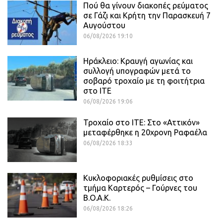
Πού θα γίνουν διακοπές ρεύματος
σε Γάζι και Κρήτη την Παρασκευή 7
Αυγούστου
06/08/2026 19:10
Ηράκλειο: Κραυγή αγωνίας και
συλλογή υπογραφών μετά το
σοβαρό τροχαίο με τη φοιτήτρια
στο ΙΤΕ
06/08/2026 19:06
Τροχαίο στο ΙΤΕ: Στο «Αττικόν»
μεταφέρθηκε η 20χρονη Ραφαέλα
06/08/2026 18:33
Κυκλοφοριακές ρυθμίσεις στο
τμήμα Καρτερός – Γούρνες του
Β.Ο.Α.Κ.
06/08/2026 18:26