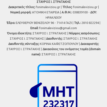
ΣΤΑΥΡΟΣ Ι. ΣΤΡΑΤΑΚΗΣ
Διακριτικός τίτλος:
fonimaleviziou.gr |
Τίτλος:
fonimaleviziou.gr |
Νομική μορφή:
ΑΤΟΜΙΚΗ ΕΤΑΙΡΕΙΑ |
Α.Φ.Μ.:
038839100 -
ΔΟΥ:
ΗΡΑΚΛΕΙΟΥ
Έδρα:
ΕΛΕΥΘΕΡΙΟΥ ΒΕΝΙΖΕΛΟΥ 96 - 71414 ΓΑΖΙ |
Τηλ.:
2810 822294 |
Εmail:
fonimaleviziou@gmail.com
Όνομα ιδιοκτήτη:
ΣΤΑΥΡΟΣ Ι. ΣΤΡΑΤΑΚΗΣ |
Νόμιμος εκπρόσωπος:
ΣΤΑΥΡΟΣ Ι. ΣΤΡΑΤΑΚΗΣ |
Διευθυντής:
ΣΤΑΥΡΟΣ Ι. ΣΤΡΑΤΑΚΗΣ
Διευθυντής σύνταξης:
ΚΟΡΙΝΑ ΚΑΦΕΤΖΟΠΟΥΛΟΥ |
Διαχειριστής:
ΣΤΑΥΡΟΣ Ι. ΣΤΡΑΤΑΚΗΣ |
Δικαιούχος του ονόματος τομέα (domain
name):
ΣΤΑΥΡΟΣ Ι. ΣΤΡΑΤΑΚΗΣ