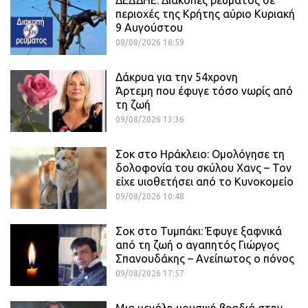
περιοχές της Κρήτης αύριο Κυριακή
9 Αυγούστου
08/08/2026 18:59
Δάκρυα για την 54χρονη
Άρτεμη που έφυγε τόσο νωρίς από
τη ζωή
09/08/2026 13:36
Σοκ στο Ηράκλειο: Ομολόγησε τη
δολοφονία του σκύλου Χανς – Τον
είχε υιοθετήσει από το Κυνοκομείο
09/08/2026 10:48
Σοκ στο Τυμπάκι: Έφυγε ξαφνικά
από τη ζωή ο αγαπητός Γιώργος
Σπανουδάκης – Ανείπωτος ο πόνος
09/08/2026 17:57
Μια μεγάλη μουσική βραδιά στην