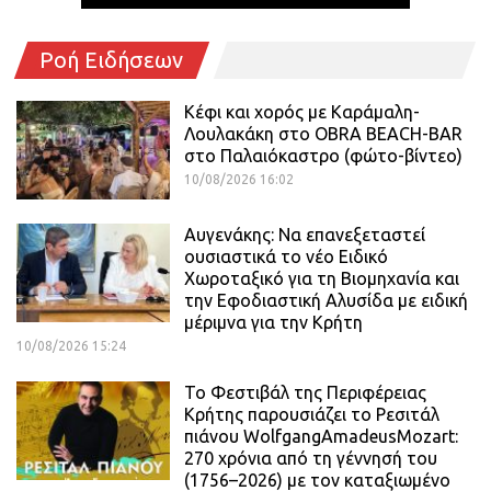
Ροή Ειδήσεων
Κέφι και χορός με Καράμαλη-
Λουλακάκη στο OBRA BEACH-BAR
στο Παλαιόκαστρο (φώτο-βίντεο)
10/08/2026 16:02
Αυγενάκης: Να επανεξεταστεί
ουσιαστικά το νέο Ειδικό
Χωροταξικό για τη Βιομηχανία και
την Εφοδιαστική Αλυσίδα με ειδική
μέριμνα για την Κρήτη
10/08/2026 15:24
Το Φεστιβάλ της Περιφέρειας
Κρήτης παρουσιάζει το Ρεσιτάλ
πιάνου WolfgangAmadeusMozart:
270 χρόνια από τη γέννησή του
(1756–2026) με τον καταξιωμένο