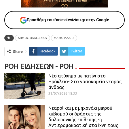
Προσθήκη του fonimaleviziou.gr στην Google
ΔΗΜΟΣ ΜΑΛΕΒΙΖΙΟΥ
ΜΑΜΟΥΛΑΚΗΣ
Facebook
Twitter
Share
ΡΟΉ ΕΙΔΉΣΕΩΝ - ΡΟΗ
Νέο ατύχημα με πατίνι στο
Ηράκλειο- Στο νοσοκομείο νεαρός
άνδρας
31/07/2026 18:33
Νεαροί και με μηχανάκι μικρού
κυβισμού οι δράστες της
δολοφονικής επίθεσης -η
Αντιτρομοκρατική στα ίχνη τους