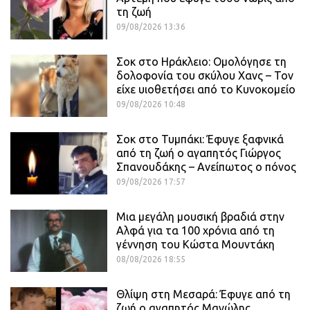
τη ζωή
09/08/2026 13:36
Σοκ στο Ηράκλειο: Ομολόγησε τη
δολοφονία του σκύλου Χανς – Τον
είχε υιοθετήσει από το Κυνοκομείο
09/08/2026 10:48
Σοκ στο Τυμπάκι: Έφυγε ξαφνικά
από τη ζωή ο αγαπητός Γιώργος
Σπανουδάκης – Ανείπωτος ο πόνος
09/08/2026 17:57
Μια μεγάλη μουσική βραδιά στην
Αλφά για τα 100 χρόνια από τη
γέννηση του Κώστα Μουντάκη
08/08/2026 18:55
Θλίψη στη Μεσαρά: Έφυγε από τη
ζωή ο αγαπητός Μανώλης