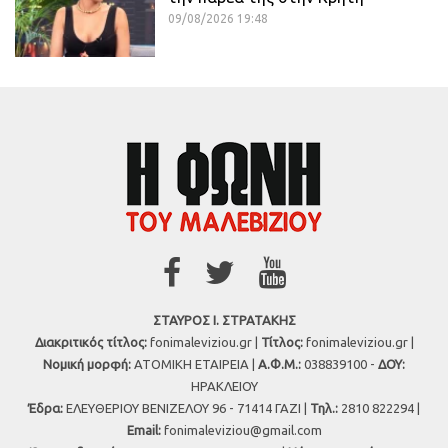
09/08/2026 19:48
ΣΤΑΥΡΟΣ Ι. ΣΤΡΑΤΑΚΗΣ
Διακριτικός τίτλος:
fonimaleviziou.gr |
Τίτλος:
fonimaleviziou.gr |
Νομική μορφή:
ΑΤΟΜΙΚΗ ΕΤΑΙΡΕΙΑ |
Α.Φ.Μ.:
038839100 -
ΔΟΥ:
ΗΡΑΚΛΕΙΟΥ
Έδρα:
ΕΛΕΥΘΕΡΙΟΥ ΒΕΝΙΖΕΛΟΥ 96 - 71414 ΓΑΖΙ |
Τηλ.:
2810 822294 |
Εmail:
fonimaleviziou@gmail.com