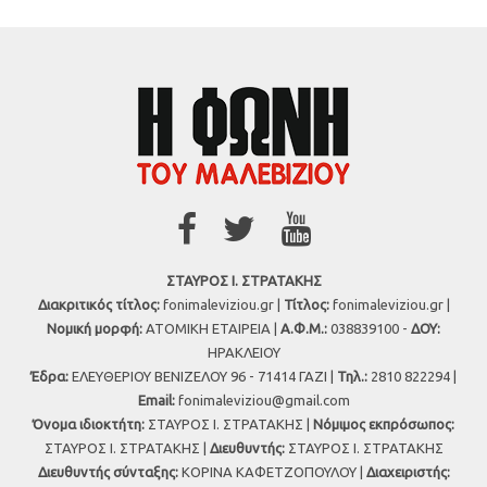
ΣΤΑΥΡΟΣ Ι. ΣΤΡΑΤΑΚΗΣ
Διακριτικός τίτλος:
fonimaleviziou.gr |
Τίτλος:
fonimaleviziou.gr |
Νομική μορφή:
ΑΤΟΜΙΚΗ ΕΤΑΙΡΕΙΑ |
Α.Φ.Μ.:
038839100 -
ΔΟΥ:
ΗΡΑΚΛΕΙΟΥ
Έδρα:
ΕΛΕΥΘΕΡΙΟΥ ΒΕΝΙΖΕΛΟΥ 96 - 71414 ΓΑΖΙ |
Τηλ.:
2810 822294 |
Εmail:
fonimaleviziou@gmail.com
Όνομα ιδιοκτήτη:
ΣΤΑΥΡΟΣ Ι. ΣΤΡΑΤΑΚΗΣ |
Νόμιμος εκπρόσωπος:
ΣΤΑΥΡΟΣ Ι. ΣΤΡΑΤΑΚΗΣ |
Διευθυντής:
ΣΤΑΥΡΟΣ Ι. ΣΤΡΑΤΑΚΗΣ
Διευθυντής σύνταξης:
ΚΟΡΙΝΑ ΚΑΦΕΤΖΟΠΟΥΛΟΥ |
Διαχειριστής: