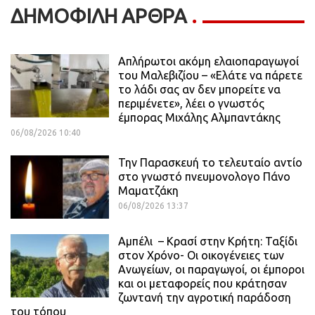
ΔΗΜΟΦΙΛΗ ΑΡΘΡΑ
Απλήρωτοι ακόμη ελαιοπαραγωγοί
του Μαλεβιζίου – «Ελάτε να πάρετε
το λάδι σας αν δεν μπορείτε να
περιμένετε», λέει ο γνωστός
έμπορας Μιχάλης Αλμπαντάκης
06/08/2026 10:40
Την Παρασκευή το τελευταίο αντίο
στο γνωστό πνευμονολογο Πάνο
Μαματζάκη
06/08/2026 13:37
Αμπέλι – Κρασί στην Κρήτη: Ταξίδι
στον Χρόνο- Οι οικογένειες των
Ανωγείων, οι παραγωγοί, οι έμποροι
και οι μεταφορείς που κράτησαν
ζωντανή την αγροτική παράδοση
του τόπου