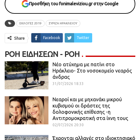
Προσθήκη του fonimaleviziou.gr στην Google
ΕΚΛΟΓΕΣ 2019
ΣΥΡΙΖΑ ΗΡΑΚΛΕΙΟΥ
Facebook
Twitter
Share
ΡΟΉ ΕΙΔΉΣΕΩΝ - ΡΟΗ
Νέο ατύχημα με πατίνι στο
Ηράκλειο- Στο νοσοκομείο νεαρός
άνδρας
31/07/2026 18:33
Νεαροί και με μηχανάκι μικρού
κυβισμού οι δράστες της
δολοφονικής επίθεσης -η
Αντιτρομοκρατική στα ίχνη τους
02/07/2026 20:30
Έχρονται αλλαγές στο ιδιοκτησιακό