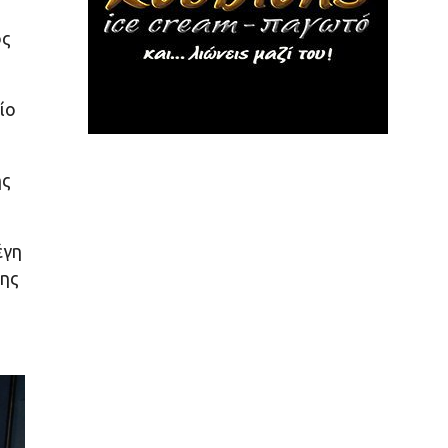
ος
́ο
ης
́γη
της