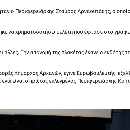
́ταν ο Περιφερειάρχης Σταύρος Αρναουτάκης, ο οποί
ήθηκε να χρηματοδοτήσει μελέτη που έφτασε στο γραφει
αι άλλες. Την απονομή της πλακέτας έκανε ο εκδότης τ
φορές ∆ήμαρχος Αρχανών, έγινε Ευρωβουλευτής, εξελε
ενώ είναι ο πρώτος εκλεγμένος Περιφερειάρχης Κρή