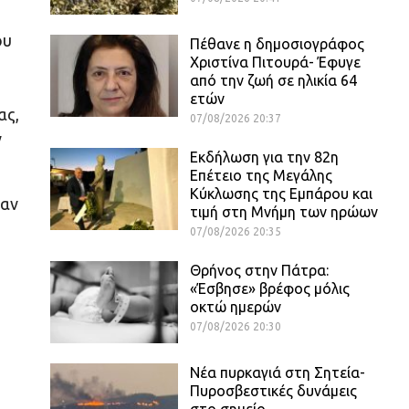
ου
Πέθανε η δημοσιογράφος
Χριστίνα Πιτουρά- Έφυγε
από την ζωή σε ηλικία 64
ετών
ας,
07/08/2026 20:37
ν
Εκδήλωση για την 82η
Επέτειο της Μεγάλης
Κύκλωσης της Εμπάρου και
ξαν
τιμή στη Μνήμη των ηρώων
07/08/2026 20:35
Θρήνος στην Πάτρα:
«Έσβησε» βρέφος μόλις
οκτώ ημερών
07/08/2026 20:30
Νέα πυρκαγιά στη Σητεία-
Πυροσβεστικές δυνάμεις
στο σημείο