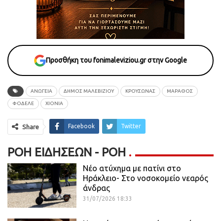
Προσθήκη του fonimaleviziou.gr στην Google
ΑΝΩΓΕΙΑ
ΔΗΜΟΣ ΜΑΛΕΒΙΖΙΟΥ
ΚΡΟΥΣΩΝΑΣ
ΜΑΡΑΘΟΣ
ΦΟΔΕΛΕ
ΧΙΟΝΙΑ
Facebook
Twitter
Share
ΡΟΉ ΕΙΔΉΣΕΩΝ - ΡΟΗ
Νέο ατύχημα με πατίνι στο
Ηράκλειο- Στο νοσοκομείο νεαρός
άνδρας
31/07/2026 18:33