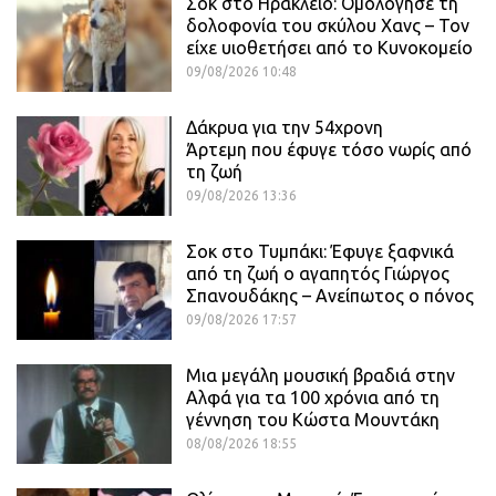
Σοκ στο Ηράκλειο: Ομολόγησε τη
δολοφονία του σκύλου Χανς – Τον
είχε υιοθετήσει από το Κυνοκομείο
09/08/2026 10:48
Δάκρυα για την 54χρονη
Άρτεμη που έφυγε τόσο νωρίς από
τη ζωή
09/08/2026 13:36
Σοκ στο Τυμπάκι: Έφυγε ξαφνικά
από τη ζωή ο αγαπητός Γιώργος
Σπανουδάκης – Ανείπωτος ο πόνος
09/08/2026 17:57
Μια μεγάλη μουσική βραδιά στην
Αλφά για τα 100 χρόνια από τη
γέννηση του Κώστα Μουντάκη
08/08/2026 18:55