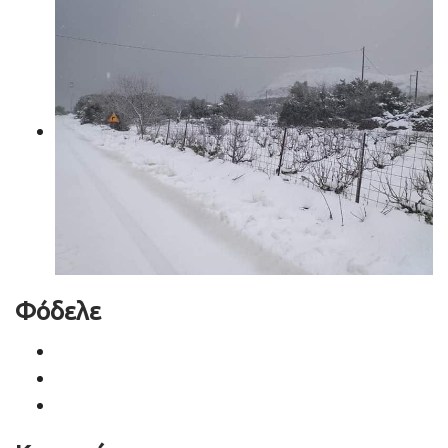
Φόδελε