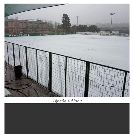
Γήπεδο Τυλίσου