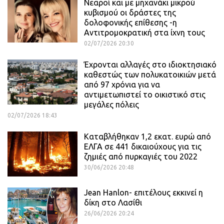
Νεαροί και με μηχανάκι μικρού
κυβισμού οι δράστες της
δολοφονικής επίθεσης -η
Αντιτρομοκρατική στα ίχνη τους
02/07/2026 20:30
Έχρονται αλλαγές στο ιδιοκτησιακό
καθεστώς των πολυκατοικιών μετά
από 97 χρόνια για να
αντιμετωπιστεί το οικιστικό στις
μεγάλες πόλεις
02/07/2026 18:43
Καταβλήθηκαν 1,2 εκατ. ευρώ από
ΕΛΓΑ σε 441 δικαιούχους για τις
ζημιές από πυρκαγιές του 2022
30/06/2026 20:48
Jean Hanlon- επιτέλους εκκινεί η
δίκη στο Λασίθι
26/06/2026 20:24