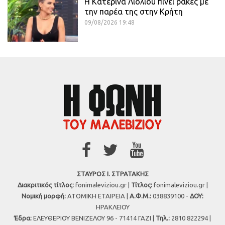
Η Κατερίνα Λιόλιου πίνει ρακές με
την παρέα της στην Κρήτη
09/08/2026 19:48
ΣΤΑΥΡΟΣ Ι. ΣΤΡΑΤΑΚΗΣ
Διακριτικός τίτλος:
fonimaleviziou.gr |
Τίτλος:
fonimaleviziou.gr |
Νομική μορφή:
ΑΤΟΜΙΚΗ ΕΤΑΙΡΕΙΑ |
Α.Φ.Μ.:
038839100 -
ΔΟΥ:
ΗΡΑΚΛΕΙΟΥ
Έδρα:
ΕΛΕΥΘΕΡΙΟΥ ΒΕΝΙΖΕΛΟΥ 96 - 71414 ΓΑΖΙ |
Τηλ.:
2810 822294 |