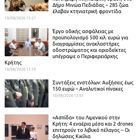
Δήμο Μινώα Πεδιάδας – 285 ζώα
έλαβαν κτηνιατρική φροντίδα
10/08/2026 13:27
Έργο οδικής ασφάλειας με
προϋπολογισμό 500 χιλ. ευρώ για
διαγραμμίσεις ανακλαστήρες
οδοστρώματος και οριοδείκτες
υπέγραψε ο Περιφερειάρχης
Κρήτης
10/08/2026 13:10
Συντάξεις ενστόλων: Αυξήσεις έως
150 ευρώ – Αναλυτικοί πίνακες
10/08/2026 13:01
«Ασπίδα» του Λιμενικού στην
Κρήτη: 4 εναέρια μέσα και 2 drones
επιτηρούν το λιβυκό πέλαγος – Οι
δηλώσεις Κικίλια