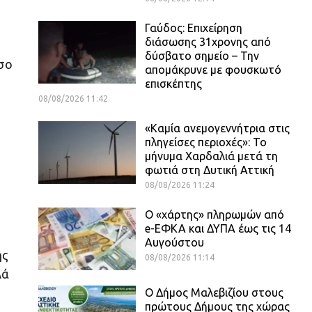
Γαύδος: Επιχείρηση
διάσωσης 31χρονης από
δύσβατο σημείο – Την
όσο
απομάκρυνε με φουσκωτό
επισκέπτης
08/08/2026 11:42
«Καμία ανεμογεννήτρια στις
πληγείσες περιοχές»: Το
μήνυμα Χαρδαλιά μετά τη
φωτιά στη Δυτική Αττική
08/08/2026 11:24
Ο «χάρτης» πληρωμών από
e-ΕΦΚΑ και ΔΥΠΑ έως τις 14
Αυγούστου
ης
08/08/2026 11:14
λά
Ο Δήμος Μαλεβιζίου στους
πρώτους Δήμους της χώρας