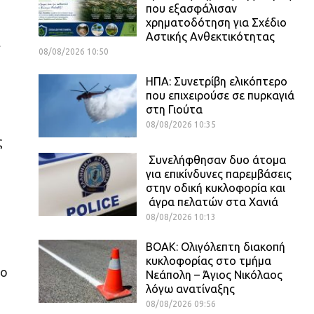
που εξασφάλισαν
χρηματοδότηση για Σχέδιο
Αστικής Ανθεκτικότητας
ά
08/08/2026 10:50
ΗΠΑ: Συνετρίβη ελικόπτερο
που επιχειρούσε σε πυρκαγιά
στη Γιούτα
08/08/2026 10:35
ς
Συνελήφθησαν δυο άτομα
για επικίνδυνες παρεμβάσεις
στην οδική κυκλοφορία και
άγρα πελατών στα Χανιά
08/08/2026 10:13
ΒΟΑΚ: Ολιγόλεπτη διακοπή
κυκλοφορίας στο τμήμα
μο
Νεάπολη – Άγιος Νικόλαος
λόγω ανατίναξης
08/08/2026 09:56