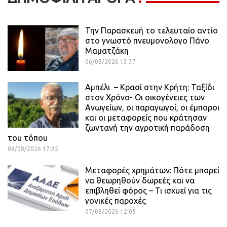
Την Παρασκευή το τελευταίο αντίο
στο γνωστό πνευμονολογο Πάνο
Μαματζάκη
06/08/2026 13:37
Αμπέλι – Κρασί στην Κρήτη: Ταξίδι
στον Χρόνο- Οι οικογένειες των
Ανωγείων, οι παραγωγοί, οι έμποροι
και οι μεταφορείς που κράτησαν
ζωντανή την αγροτική παράδοση
του τόπου
06/08/2026 17:35
Μεταφορές χρημάτων: Πότε μπορεί
να θεωρηθούν δωρεές και να
επιβληθεί φόρος – Τι ισχυεί για τις
γονικές παροχές
07/08/2026 12:05