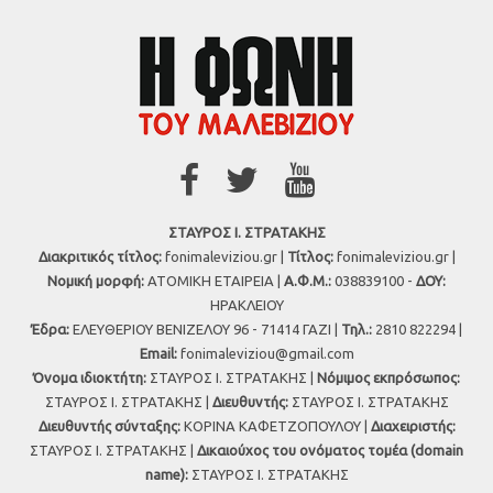
ΣΤΑΥΡΟΣ Ι. ΣΤΡΑΤΑΚΗΣ
Διακριτικός τίτλος:
fonimaleviziou.gr |
Τίτλος:
fonimaleviziou.gr |
Νομική μορφή:
ΑΤΟΜΙΚΗ ΕΤΑΙΡΕΙΑ |
Α.Φ.Μ.:
038839100 -
ΔΟΥ:
ΗΡΑΚΛΕΙΟΥ
Έδρα:
ΕΛΕΥΘΕΡΙΟΥ ΒΕΝΙΖΕΛΟΥ 96 - 71414 ΓΑΖΙ |
Τηλ.:
2810 822294 |
Εmail:
fonimaleviziou@gmail.com
Όνομα ιδιοκτήτη:
ΣΤΑΥΡΟΣ Ι. ΣΤΡΑΤΑΚΗΣ |
Νόμιμος εκπρόσωπος:
ΣΤΑΥΡΟΣ Ι. ΣΤΡΑΤΑΚΗΣ |
Διευθυντής:
ΣΤΑΥΡΟΣ Ι. ΣΤΡΑΤΑΚΗΣ
Διευθυντής σύνταξης:
ΚΟΡΙΝΑ ΚΑΦΕΤΖΟΠΟΥΛΟΥ |
Διαχειριστής:
ΣΤΑΥΡΟΣ Ι. ΣΤΡΑΤΑΚΗΣ |
Δικαιούχος του ονόματος τομέα (domain
name):
ΣΤΑΥΡΟΣ Ι. ΣΤΡΑΤΑΚΗΣ