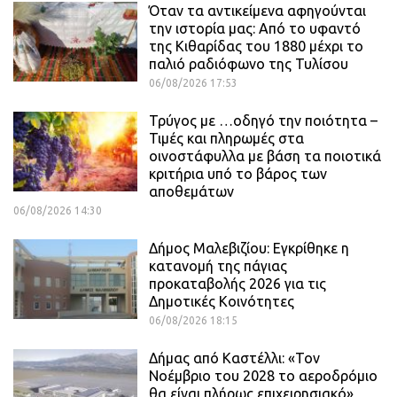
Όταν τα αντικείμενα αφηγούνται
την ιστορία μας: Από το υφαντό
της Κιθαρίδας του 1880 μέχρι το
παλιό ραδιόφωνο της Τυλίσου
06/08/2026 17:53
Τρύγος με …οδηγό την ποιότητα –
Τιμές και πληρωμές στα
οινοστάφυλλα με βάση τα ποιοτικά
κριτήρια υπό το βάρος των
αποθεμάτων
06/08/2026 14:30
Δήμος Μαλεβιζίου: Εγκρίθηκε η
κατανομή της πάγιας
προκαταβολής 2026 για τις
Δημοτικές Κοινότητες
06/08/2026 18:15
Δήμας από Καστέλλι: «Τον
Νοέμβριο του 2028 το αεροδρόμιο
θα είναι πλήρως επιχειρησιακό»