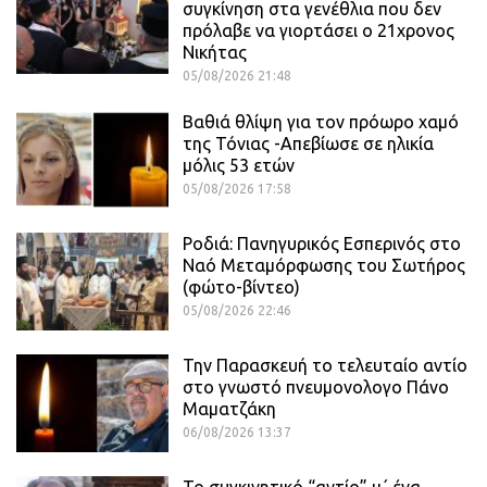
συγκίνηση στα γενέθλια που δεν
πρόλαβε να γιορτάσει ο 21χρονος
Νικήτας
05/08/2026 21:48
Βαθιά θλίψη για τον πρόωρο χαμό
της Τόνιας -Απεβίωσε σε ηλικία
μόλις 53 ετών
05/08/2026 17:58
Ροδιά: Πανηγυρικός Εσπερινός στο
Ναό Μεταμόρφωσης του Σωτήρος
(φώτο-βίντεο)
05/08/2026 22:46
Την Παρασκευή το τελευταίο αντίο
στο γνωστό πνευμονολογο Πάνο
Μαματζάκη
06/08/2026 13:37