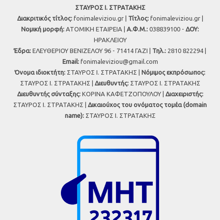
ΣΤΑΥΡΟΣ Ι. ΣΤΡΑΤΑΚΗΣ
Διακριτικός τίτλος:
fonimaleviziou.gr |
Τίτλος:
fonimaleviziou.gr |
Νομική μορφή:
ΑΤΟΜΙΚΗ ΕΤΑΙΡΕΙΑ |
Α.Φ.Μ.:
038839100 -
ΔΟΥ:
ΗΡΑΚΛΕΙΟΥ
Έδρα:
ΕΛΕΥΘΕΡΙΟΥ ΒΕΝΙΖΕΛΟΥ 96 - 71414 ΓΑΖΙ |
Τηλ.:
2810 822294 |
Εmail:
fonimaleviziou@gmail.com
Όνομα ιδιοκτήτη:
ΣΤΑΥΡΟΣ Ι. ΣΤΡΑΤΑΚΗΣ |
Νόμιμος εκπρόσωπος:
ΣΤΑΥΡΟΣ Ι. ΣΤΡΑΤΑΚΗΣ |
Διευθυντής:
ΣΤΑΥΡΟΣ Ι. ΣΤΡΑΤΑΚΗΣ
Διευθυντής σύνταξης:
ΚΟΡΙΝΑ ΚΑΦΕΤΖΟΠΟΥΛΟΥ |
Διαχειριστής:
ΣΤΑΥΡΟΣ Ι. ΣΤΡΑΤΑΚΗΣ |
Δικαιούχος του ονόματος τομέα (domain
name):
ΣΤΑΥΡΟΣ Ι. ΣΤΡΑΤΑΚΗΣ