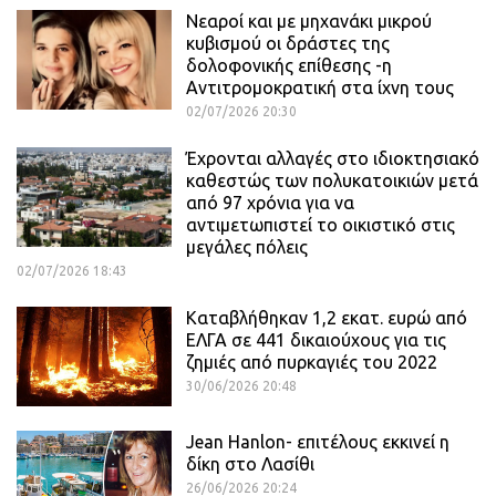
Νεαροί και με μηχανάκι μικρού
κυβισμού οι δράστες της
δολοφονικής επίθεσης -η
Αντιτρομοκρατική στα ίχνη τους
02/07/2026 20:30
Έχρονται αλλαγές στο ιδιοκτησιακό
καθεστώς των πολυκατοικιών μετά
από 97 χρόνια για να
αντιμετωπιστεί το οικιστικό στις
μεγάλες πόλεις
02/07/2026 18:43
Καταβλήθηκαν 1,2 εκατ. ευρώ από
ΕΛΓΑ σε 441 δικαιούχους για τις
ζημιές από πυρκαγιές του 2022
30/06/2026 20:48
Jean Hanlon- επιτέλους εκκινεί η
δίκη στο Λασίθι
26/06/2026 20:24