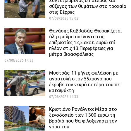
Συντετριμμένος ο πατέρας και
σύζυγος των θυμάτων στο τροχαίο
στις Σέρρες
07/08/2026 15:02
Θανάσης Καββαδάς: Θωρακίζεται
όλη η χώρα απέναντι στις
επιζωοτίες 12,5 εκατ. ευρώ επί
πλέον στις 13 Περιφέρειες για
μέτρα βιοασφάλειας
07/08/2026 14:53
Μυστράς: 11 μήνες φυλάκιση με
αναστολή στον 55χρονο που
έκρυβε τον νεκρό πατέρα του σε
καταψύκτη
07/08/2026 14:33
Κριστιάνο Ρονάλντο: Μέσα στο
ξενοδοχείο των 1.300 ευρώ τη
βραδιά που θα φιλοξενήσει τον
γάμο του