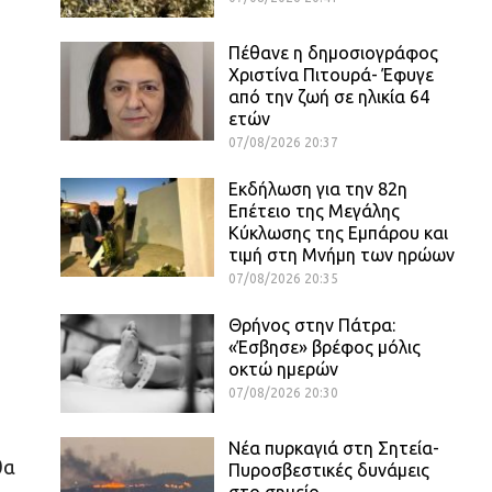
Πέθανε η δημοσιογράφος
Χριστίνα Πιτουρά- Έφυγε
από την ζωή σε ηλικία 64
ετών
07/08/2026 20:37
Εκδήλωση για την 82η
Επέτειο της Μεγάλης
Κύκλωσης της Εμπάρου και
τιμή στη Μνήμη των ηρώων
07/08/2026 20:35
Θρήνος στην Πάτρα:
«Έσβησε» βρέφος μόλις
οκτώ ημερών
07/08/2026 20:30
Νέα πυρκαγιά στη Σητεία-
θα
Πυροσβεστικές δυνάμεις
στο σημείο