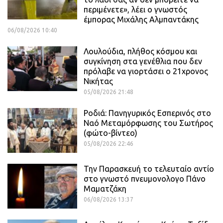
περιμένετε», λέει ο γνωστός
έμπορας Μιχάλης Αλμπαντάκης
06/08/2026 10:40
Λουλούδια, πλήθος κόσμου και
συγκίνηση στα γενέθλια που δεν
πρόλαβε να γιορτάσει ο 21χρονος
Νικήτας
05/08/2026 21:48
Ροδιά: Πανηγυρικός Εσπερινός στο
Ναό Μεταμόρφωσης του Σωτήρος
(φώτο-βίντεο)
05/08/2026 22:46
Την Παρασκευή το τελευταίο αντίο
στο γνωστό πνευμονολογο Πάνο
Μαματζάκη
06/08/2026 13:37