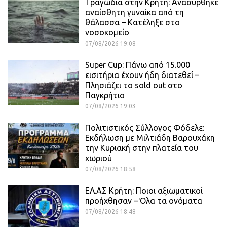
Τραγωδία στην Κρήτη: Ανασύρθηκε
αναίσθητη γυναίκα από τη
θάλασσα – Κατέληξε στο
νοσοκομείο
07/08/2026 19:08
Super Cup: Πάνω από 15.000
εισιτήρια έχουν ήδη διατεθεί –
Πλησιάζει το sold out στο
Παγκρήτιο
07/08/2026 19:03
Πολιτιστικός Σύλλογος Φόδελε:
Εκδήλωση με Μιλτιάδη Βαρουχάκη
την Κυριακή στην πλατεία του
χωριού
07/08/2026 18:58
ΕΛ.ΑΣ Κρήτη: Ποιοι αξιωματικοί
προήχθησαν – Όλα τα ονόματα
07/08/2026 18:48