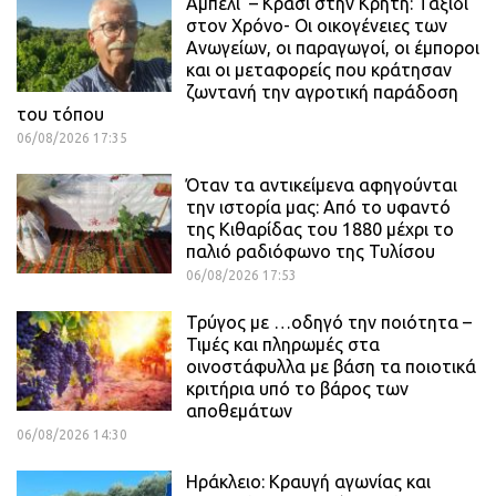
Αμπέλι – Κρασί στην Κρήτη: Ταξίδι
στον Χρόνο- Οι οικογένειες των
Ανωγείων, οι παραγωγοί, οι έμποροι
και οι μεταφορείς που κράτησαν
ζωντανή την αγροτική παράδοση
του τόπου
06/08/2026 17:35
Όταν τα αντικείμενα αφηγούνται
την ιστορία μας: Από το υφαντό
της Κιθαρίδας του 1880 μέχρι το
παλιό ραδιόφωνο της Τυλίσου
06/08/2026 17:53
Τρύγος με …οδηγό την ποιότητα –
Τιμές και πληρωμές στα
οινοστάφυλλα με βάση τα ποιοτικά
κριτήρια υπό το βάρος των
αποθεμάτων
06/08/2026 14:30
Ηράκλειο: Κραυγή αγωνίας και