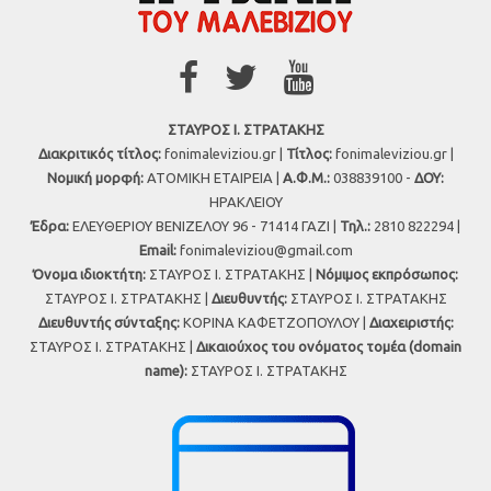
ΣΤΑΥΡΟΣ Ι. ΣΤΡΑΤΑΚΗΣ
Διακριτικός τίτλος:
fonimaleviziou.gr |
Τίτλος:
fonimaleviziou.gr |
Νομική μορφή:
ΑΤΟΜΙΚΗ ΕΤΑΙΡΕΙΑ |
Α.Φ.Μ.:
038839100 -
ΔΟΥ:
ΗΡΑΚΛΕΙΟΥ
Έδρα:
ΕΛΕΥΘΕΡΙΟΥ ΒΕΝΙΖΕΛΟΥ 96 - 71414 ΓΑΖΙ |
Τηλ.:
2810 822294 |
Εmail:
fonimaleviziou@gmail.com
Όνομα ιδιοκτήτη:
ΣΤΑΥΡΟΣ Ι. ΣΤΡΑΤΑΚΗΣ |
Νόμιμος εκπρόσωπος:
ΣΤΑΥΡΟΣ Ι. ΣΤΡΑΤΑΚΗΣ |
Διευθυντής:
ΣΤΑΥΡΟΣ Ι. ΣΤΡΑΤΑΚΗΣ
Διευθυντής σύνταξης:
ΚΟΡΙΝΑ ΚΑΦΕΤΖΟΠΟΥΛΟΥ |
Διαχειριστής:
ΣΤΑΥΡΟΣ Ι. ΣΤΡΑΤΑΚΗΣ |
Δικαιούχος του ονόματος τομέα (domain
name):
ΣΤΑΥΡΟΣ Ι. ΣΤΡΑΤΑΚΗΣ