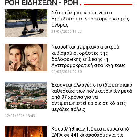
ΡΟΉ ΕΙΔΉΣΕΩΝ - ΡΟΗ
Νέο ατύχημα με πατίνι στο
Ηράκλειο- Στο νοσοκομείο νεαρός
άνδρας
31/07/2026 18:33
Νεαροί και με μηχανάκι μικρού
κυβισμού οι δράστες της
δολοφονικής επίθεσης -η
Αντιτρομοκρατική στα ίχνη τους
02/07/2026 20:30
Έχρονται αλλαγές στο ιδιοκτησιακό
καθεστώς των πολυκατοικιών μετά
από 97 χρόνια για να
αντιμετωπιστεί το οικιστικό στις
μεγάλες πόλεις
02/07/2026 18:43
Καταβλήθηκαν 1,2 εκατ. ευρώ από
ΕΛΓΑ σε 441 δικαιούχους για τις