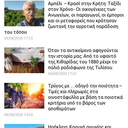
Αμπέλι – Κρασί στην Κρήτη: Ταξίδι
στον Χρόνο- Οι οικογένειες των
Ανωγείων, οι παραγωγοί, οι έμποροι
και οι μεταφορείς που κράτησαν
ζωντανή την αγροτική παράδοση
του τόπου
06/08/2026 17:35
Όταν τα αντικείμενα αφηγούνται
την ιστορία μας: Από το υφαντό
της Κιθαρίδας του 1880 μέχρι το
παλιό ραδιόφωνο της Τυλίσου
06/08/2026 17:53
Τρύγος με …οδηγό την ποιότητα –
Τιμές και πληρωμές στα
οινοστάφυλλα με βάση τα ποιοτικά
κριτήρια υπό το βάρος των
αποθεμάτων
06/08/2026 14:30
Ηράκλειο: Κραυγή αγωνίας και