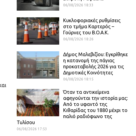
06/08/2026 18:33
Κυκλοφοριακές ρυθμίσεις
στο τμήμα Καρτερός –
Γούρνες του Β.Ο.Α.Κ.
06/08/2026 18:26
Δήμος Μαλεβιζίου: Εγκρίθηκε
η κατανομή της πάγιας
προκαταβολής 2026 για τις
Δημοτικές Κοινότητες
06/08/2026 18:15
και
Όταν τα αντικείμενα
αφηγούνται την ιστορία μας:
Από το υφαντό της
Κιθαρίδας του 1880 μέχρι το
παλιό ραδιόφωνο της
Τυλίσου
06/08/2026 17:53