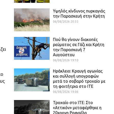
Υψηλός κίνδυνος πυρκαγιάς
την Παρασκευή στην Κρήτη
06/08/2026 20:35
Πού θα γίνουν διακοπές
ρεύματος σε Γάζι και Κρήτη
ζει
την Παρασκευή 7
Αυγούστου
06/08/2026 19:10
Ηράκλειο: Κραυγή αγωνίας
χο
και συλλογή υπογραφών
ους
μετά το σοβαρό τροχαίο με
τη φοιτήτρια στο ΙΤΕ
06/08/2026 19:06
Τροχαίο στο ΙΤΕ: Στο
«Αττικόν» μεταφέρθηκε η
20χρονη Ραφαέλα