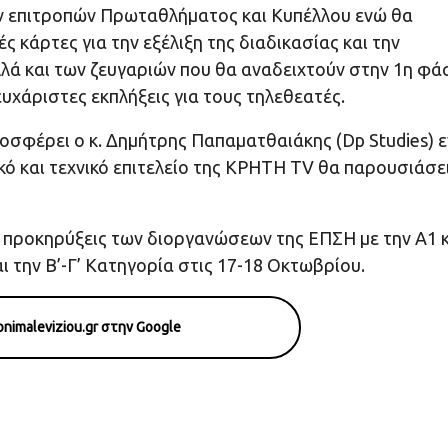
ων επιτροπών Πρωταθλήματος και Κυπέλλου ενώ θα
ς κάρτες για την εξέλιξη της διαδικασίας και την
ά και των ζευγαριών που θα αναδειχτούν στην 1η φά
ευχάριστες εκπλήξεις για τους τηλεθεατές.
ροσφέρει ο κ. Δημήτρης Παπαματθαιάκης (Dp Studies) 
κό και τεχνικό επιτελείο της ΚΡΗΤΗ TV θα παρουσιάσε
ι προκηρύξεις των διοργανώσεων της ΕΠΣΗ με την Α1 
ι την Β’-Γ’ Κατηγορία στις 17-18 Οκτωβρίου.
nimaleviziou.gr στην Google