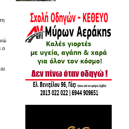
ση
ενώ
ι ο
και