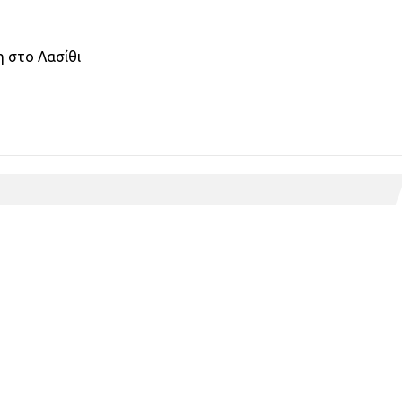
κη στο Λασίθι