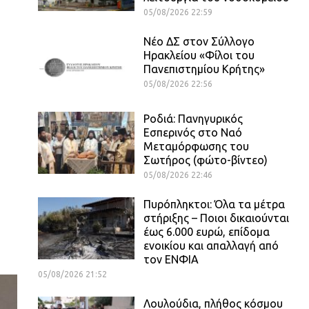
05/08/2026 22:59
Νέο ΔΣ στον Σύλλογο
Ηρακλείου «Φίλοι του
Πανεπιστημίου Κρήτης»
05/08/2026 22:56
Ροδιά: Πανηγυρικός
Εσπερινός στο Ναό
Μεταμόρφωσης του
Σωτήρος (φώτο-βίντεο)
05/08/2026 22:46
Πυρόπληκτοι: Όλα τα μέτρα
στήριξης – Ποιοι δικαιούνται
έως 6.000 ευρώ, επίδομα
ενοικίου και απαλλαγή από
τον ΕΝΦΙΑ
05/08/2026 21:52
Λουλούδια, πλήθος κόσμου