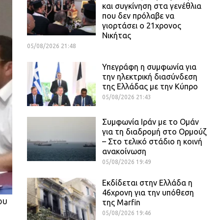
και συγκίνηση στα γενέθλια
που δεν πρόλαβε να
γιορτάσει ο 21χρονος
Νικήτας
05/08/2026 21:48
Υπεγράφη η συμφωνία για
την ηλεκτρική διασύνδεση
της Ελλάδας με την Κύπρο
05/08/2026 21:43
Συμφωνία Ιράν με το Ομάν
για τη διαδρομή στο Ορμούζ
– Στο τελικό στάδιο η κοινή
ανακοίνωση
05/08/2026 19:49
Εκδίδεται στην Ελλάδα η
46χρονη για την υπόθεση
ου
της Marfin
05/08/2026 19:46