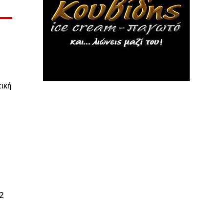
τική
22