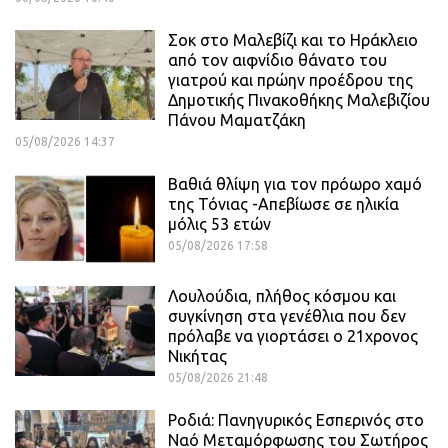
Σοκ στο Μαλεβίζι και το Ηράκλειο
από τον αιφνίδιο θάνατο του
γιατρού και πρώην προέδρου της
Δημοτικής Πινακοθήκης Μαλεβιζίου
Πάνου Μαματζάκη
05/08/2026 14:37
Βαθιά θλίψη για τον πρόωρο χαμό
της Τόνιας -Απεβίωσε σε ηλικία
μόλις 53 ετών
05/08/2026 17:58
Λουλούδια, πλήθος κόσμου και
συγκίνηση στα γενέθλια που δεν
πρόλαβε να γιορτάσει ο 21χρονος
Νικήτας
05/08/2026 21:48
Ροδιά: Πανηγυρικός Εσπερινός στο
Ναό Μεταμόρφωσης του Σωτήρος