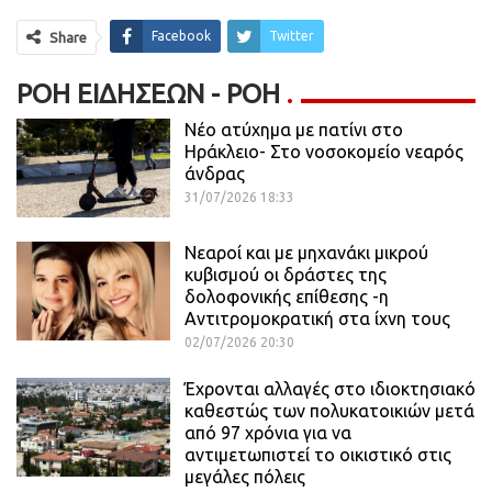
Facebook
Twitter
Share
ΡΟΉ ΕΙΔΉΣΕΩΝ - ΡΟΗ
Νέο ατύχημα με πατίνι στο
Ηράκλειο- Στο νοσοκομείο νεαρός
άνδρας
31/07/2026 18:33
Νεαροί και με μηχανάκι μικρού
κυβισμού οι δράστες της
δολοφονικής επίθεσης -η
Αντιτρομοκρατική στα ίχνη τους
02/07/2026 20:30
Έχρονται αλλαγές στο ιδιοκτησιακό
καθεστώς των πολυκατοικιών μετά
από 97 χρόνια για να
αντιμετωπιστεί το οικιστικό στις
μεγάλες πόλεις