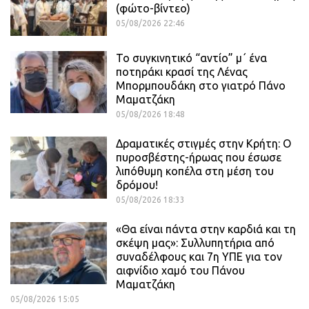
(φώτο-βίντεο)
05/08/2026 22:46
Το συγκινητικό “αντίο” μ΄ ένα
ποτηράκι κρασί της Λένας
Μπορμπουδάκη στο γιατρό Πάνο
Μαματζάκη
05/08/2026 18:48
Δραματικές στιγμές στην Κρήτη: Ο
πυροσβέστης-ήρωας που έσωσε
λιπόθυμη κοπέλα στη μέση του
δρόμου!
05/08/2026 18:33
«Θα είναι πάντα στην καρδιά και τη
σκέψη μας»: Συλλυπητήρια από
συναδέλφους και 7η ΥΠΕ για τον
αιφνίδιο χαμό του Πάνου
Μαματζάκη
05/08/2026 15:05