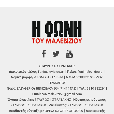
ΣΤΑΥΡΟΣ Ι. ΣΤΡΑΤΑΚΗΣ
Διακριτικός τίτλος:
fonimaleviziou.gr |
Τίτλος:
fonimaleviziou.gr |
Νομική μορφή:
ΑΤΟΜΙΚΗ ΕΤΑΙΡΕΙΑ |
Α.Φ.Μ.:
038839100 -
ΔΟΥ:
ΗΡΑΚΛΕΙΟΥ
Έδρα:
ΕΛΕΥΘΕΡΙΟΥ ΒΕΝΙΖΕΛΟΥ 96 - 71414 ΓΑΖΙ |
Τηλ.:
2810 822294 |
Εmail:
fonimaleviziou@gmail.com
Όνομα ιδιοκτήτη:
ΣΤΑΥΡΟΣ Ι. ΣΤΡΑΤΑΚΗΣ |
Νόμιμος εκπρόσωπος:
ΣΤΑΥΡΟΣ Ι. ΣΤΡΑΤΑΚΗΣ |
Διευθυντής:
ΣΤΑΥΡΟΣ Ι. ΣΤΡΑΤΑΚΗΣ
Διευθυντής σύνταξης:
ΚΟΡΙΝΑ ΚΑΦΕΤΖΟΠΟΥΛΟΥ |
Διαχειριστής: