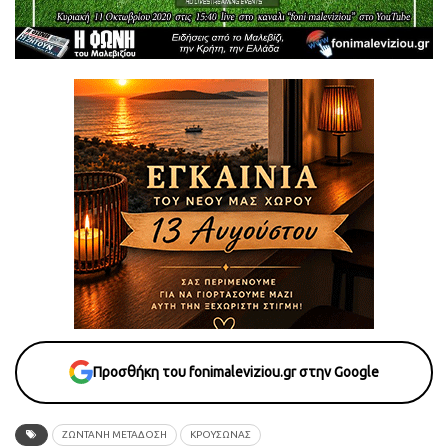
Προσθήκη του fonimaleviziou.gr στην Google
ΖΩΝΤΑΝΉ ΜΕΤΆΔΟΣΗ
ΚΡΟΥΣΩΝΑΣ