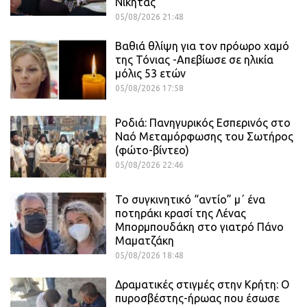
Νικήτας
05/08/2026 21:48
Βαθιά θλίψη για τον πρόωρο χαμό
της Τόνιας -Απεβίωσε σε ηλικία
μόλις 53 ετών
05/08/2026 17:58
Ροδιά: Πανηγυρικός Εσπερινός στο
Ναό Μεταμόρφωσης του Σωτήρος
(φώτο-βίντεο)
05/08/2026 22:46
Το συγκινητικό “αντίο” μ΄ ένα
ποτηράκι κρασί της Λένας
Μπορμπουδάκη στο γιατρό Πάνο
Μαματζάκη
05/08/2026 18:48
Δραματικές στιγμές στην Κρήτη: Ο
πυροσβέστης-ήρωας που έσωσε