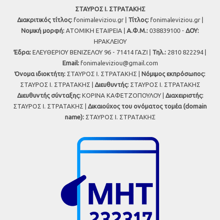
ΣΤΑΥΡΟΣ Ι. ΣΤΡΑΤΑΚΗΣ
Διακριτικός τίτλος:
fonimaleviziou.gr |
Τίτλος:
fonimaleviziou.gr |
Νομική μορφή:
ΑΤΟΜΙΚΗ ΕΤΑΙΡΕΙΑ |
Α.Φ.Μ.:
038839100 -
ΔΟΥ:
ΗΡΑΚΛΕΙΟΥ
Έδρα:
ΕΛΕΥΘΕΡΙΟΥ ΒΕΝΙΖΕΛΟΥ 96 - 71414 ΓΑΖΙ |
Τηλ.:
2810 822294 |
Εmail:
fonimaleviziou@gmail.com
Όνομα ιδιοκτήτη:
ΣΤΑΥΡΟΣ Ι. ΣΤΡΑΤΑΚΗΣ |
Νόμιμος εκπρόσωπος:
ΣΤΑΥΡΟΣ Ι. ΣΤΡΑΤΑΚΗΣ |
Διευθυντής:
ΣΤΑΥΡΟΣ Ι. ΣΤΡΑΤΑΚΗΣ
Διευθυντής σύνταξης:
ΚΟΡΙΝΑ ΚΑΦΕΤΖΟΠΟΥΛΟΥ |
Διαχειριστής:
ΣΤΑΥΡΟΣ Ι. ΣΤΡΑΤΑΚΗΣ |
Δικαιούχος του ονόματος τομέα (domain
name):
ΣΤΑΥΡΟΣ Ι. ΣΤΡΑΤΑΚΗΣ