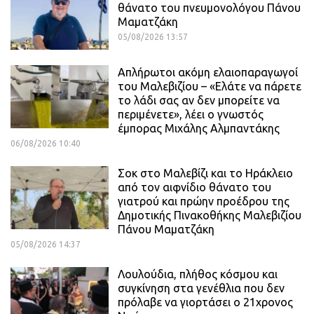
θάνατο του πνευμονολόγου Πάνου
Μαματζάκη
05/08/2026 13:57
Απλήρωτοι ακόμη ελαιοπαραγωγοί
του Μαλεβιζίου – «Ελάτε να πάρετε
το λάδι σας αν δεν μπορείτε να
περιμένετε», λέει ο γνωστός
έμπορας Μιχάλης Αλμπαντάκης
06/08/2026 10:40
Σοκ στο Μαλεβίζι και το Ηράκλειο
από τον αιφνίδιο θάνατο του
γιατρού και πρώην προέδρου της
Δημοτικής Πινακοθήκης Μαλεβιζίου
Πάνου Μαματζάκη
05/08/2026 14:37
Λουλούδια, πλήθος κόσμου και
συγκίνηση στα γενέθλια που δεν
πρόλαβε να γιορτάσει ο 21χρονος