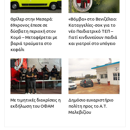
Θρίλερ στην Μεσαρά:
«Βόμβα» στο Βενιζέλειο:
69χρονος έπεσε σε
Καταγγελίες-σοκ για το
δύσβατη περιοχή στον
νέο Παιδιατρικό ΤΕΠ –
Κομό – Μεταφέρεται με
Γιατί κινδυνεύουν παιδιά
βαριά τραύματα στο
και γιατροί στο υπόγειο
κεφάλι
Με τιμητικές διακρίσεις η
Δημόσιο ευχαριστήριο
εκδήλωση του ΟΦΑΜ
πολίτη προς το Α.Τ.
Μαλεβιζίου