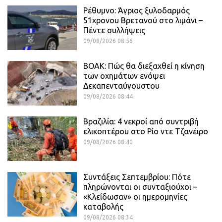
Ρέθυμνο: Άγριος ξυλοδαρμός
51χρονου Βρετανού στο λιμάνι –
Πέντε συλλήψεις
09/08/2026 08:56
ΒΟΑΚ: Πώς θα διεξαχθεί η κίνηση
των οχημάτων ενόψει
Δεκαπενταύγουστου
09/08/2026 08:44
Βραζιλία: 4 νεκροί από συντριβή
ελικοπτέρου στο Ρίο ντε Τζανέιρο
09/08/2026 08:40
Συντάξεις Σεπτεμβρίου: Πότε
πληρώνονται οι συνταξιούχοι –
«Κλείδωσαν» οι ημερομηνίες
καταβολής
09/08/2026 08:34