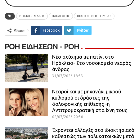
ΒΟΡΙΔΗΣ ΜΑΚΗΣ
ΠΑΡΑΓΩΓΗΣ
ΠΡΩΤΟΓΕΝΉΣ ΤΟΜΈΑΣ
Facebook
Twitter
Share
ΡΟΉ ΕΙΔΉΣΕΩΝ - ΡΟΗ
Νέο ατύχημα με πατίνι στο
Ηράκλειο- Στο νοσοκομείο νεαρός
άνδρας
31/07/2026 18:33
Νεαροί και με μηχανάκι μικρού
κυβισμού οι δράστες της
δολοφονικής επίθεσης -η
Αντιτρομοκρατική στα ίχνη τους
02/07/2026 20:30
Έχρονται αλλαγές στο ιδιοκτησιακό
καθεστώς των πολυκατοικιών μετά