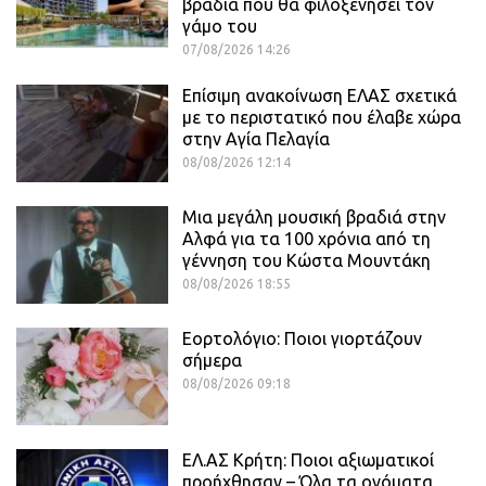
βραδιά που θα φιλοξενήσει τον
γάμο του
07/08/2026 14:26
Επίσιμη ανακοίνωση ΕΛΑΣ σχετικά
με το περιστατικό που έλαβε χώρα
στην Αγία Πελαγία
08/08/2026 12:14
Μια μεγάλη μουσική βραδιά στην
Αλφά για τα 100 χρόνια από τη
γέννηση του Κώστα Μουντάκη
08/08/2026 18:55
Εορτολόγιο: Ποιοι γιορτάζουν
σήμερα
08/08/2026 09:18
ΕΛ.ΑΣ Κρήτη: Ποιοι αξιωματικοί
προήχθησαν – Όλα τα ονόματα