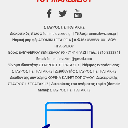
ΣΤΑΥΡΟΣ Ι. ΣΤΡΑΤΑΚΗΣ
Διακριτικός τίτλος:
fonimaleviziou.gr |
Τίτλος:
fonimaleviziou.gr |
Νομική μορφή:
ΑΤΟΜΙΚΗ ΕΤΑΙΡΕΙΑ |
Α.Φ.Μ.:
038839100 -
ΔΟΥ:
ΗΡΑΚΛΕΙΟΥ
Έδρα:
ΕΛΕΥΘΕΡΙΟΥ ΒΕΝΙΖΕΛΟΥ 96 - 71414 ΓΑΖΙ |
Τηλ.:
2810 822294 |
Εmail:
fonimaleviziou@gmail.com
Όνομα ιδιοκτήτη:
ΣΤΑΥΡΟΣ Ι. ΣΤΡΑΤΑΚΗΣ |
Νόμιμος εκπρόσωπος:
ΣΤΑΥΡΟΣ Ι. ΣΤΡΑΤΑΚΗΣ |
Διευθυντής:
ΣΤΑΥΡΟΣ Ι. ΣΤΡΑΤΑΚΗΣ
Διευθυντής σύνταξης:
ΚΟΡΙΝΑ ΚΑΦΕΤΖΟΠΟΥΛΟΥ |
Διαχειριστής:
ΣΤΑΥΡΟΣ Ι. ΣΤΡΑΤΑΚΗΣ |
Δικαιούχος του ονόματος τομέα (domain
name):
ΣΤΑΥΡΟΣ Ι. ΣΤΡΑΤΑΚΗΣ