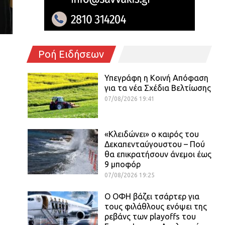
Ροή Ειδήσεων
Υπεγράφη η Κοινή Απόφαση
για τα νέα Σχέδια Βελτίωσης
07/08/2026 19:41
«Κλειδώνει» ο καιρός του
Δεκαπενταύγουστου – Πού
θα επικρατήσουν άνεμοι έως
9 μποφόρ
07/08/2026 19:25
Ο ΟΦΗ βάζει τσάρτερ για
τους φιλάθλους ενόψει της
ρεβάνς των playoffs του