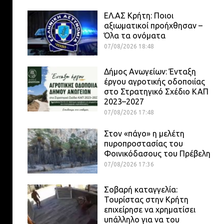
ΕΛ.ΑΣ Κρήτη: Ποιοι
αξιωματικοί προήχθησαν –
Όλα τα ονόματα
07/08/2026 18:48
Δήμος Ανωγείων: Ένταξη
έργου αγροτικής οδοποιίας
στο Στρατηγικό Σχέδιο ΚΑΠ
2023–2027
07/08/2026 17:48
Στον «πάγο» η μελέτη
πυροπροστασίας του
Φοινικόδασους του Πρέβελη
07/08/2026 17:36
Σοβαρή καταγγελία:
Τουρίστας στην Κρήτη
επιχείρησε να χρηματίσει
υπάλληλο για να του