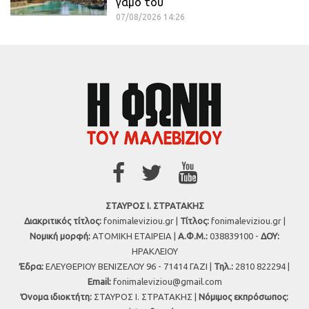
γάμο του
07/08/2026 14:26
ΣΤΑΥΡΟΣ Ι. ΣΤΡΑΤΑΚΗΣ
Διακριτικός τίτλος:
fonimaleviziou.gr |
Τίτλος:
fonimaleviziou.gr |
Νομική μορφή:
ΑΤΟΜΙΚΗ ΕΤΑΙΡΕΙΑ |
Α.Φ.Μ.:
038839100 -
ΔΟΥ:
ΗΡΑΚΛΕΙΟΥ
Έδρα:
ΕΛΕΥΘΕΡΙΟΥ ΒΕΝΙΖΕΛΟΥ 96 - 71414 ΓΑΖΙ |
Τηλ.:
2810 822294 |
Εmail:
fonimaleviziou@gmail.com
Όνομα ιδιοκτήτη:
ΣΤΑΥΡΟΣ Ι. ΣΤΡΑΤΑΚΗΣ |
Νόμιμος εκπρόσωπος: