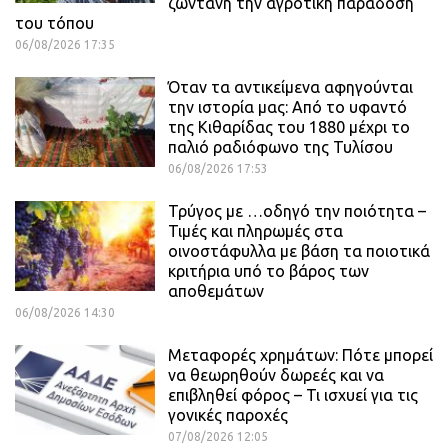
ζωντανή την αγροτική παράδοση
του τόπου
06/08/2026 17:35
Όταν τα αντικείμενα αφηγούνται
την ιστορία μας: Από το υφαντό
της Κιθαρίδας του 1880 μέχρι το
παλιό ραδιόφωνο της Τυλίσου
06/08/2026 17:53
Τρύγος με …οδηγό την ποιότητα –
Τιμές και πληρωμές στα
οινοστάφυλλα με βάση τα ποιοτικά
κριτήρια υπό το βάρος των
αποθεμάτων
06/08/2026 14:30
Μεταφορές χρημάτων: Πότε μπορεί
να θεωρηθούν δωρεές και να
επιβληθεί φόρος – Τι ισχυεί για τις
γονικές παροχές
07/08/2026 12:05