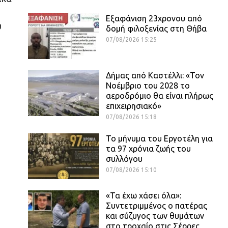
Εξαφάνιση 23χρονου από
υ
δομή φιλοξενίας στη Θήβα
07/08/2026 15:25
Δήμας από Καστέλλι: «Τον
Νοέμβριο του 2028 το
αεροδρόμιο θα είναι πλήρως
επιχειρησιακό»
07/08/2026 15:18
Το μήνυμα του Εργοτέλη για
τα 97 χρόνια ζωής του
συλλόγου
07/08/2026 15:10
«Τα έχω χάσει όλα»:
Συντετριμμένος ο πατέρας
και σύζυγος των θυμάτων
στο τροχαίο στις Σέρρες