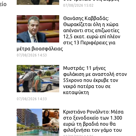
είο
07/08/2026 15:02
Θανάσης Καββαδάς:
Θωρακίζεται όλη η χώρα
απέναντι στις επιζωοτίες
12,5 εκατ. ευρώ επί πλέον
στις 13 Περιφέρειες για
μέτρα βιοασφάλειας
07/08/2026 14:53
Μυστράς: 11 μήνες
φυλάκιση με αναστολή στον
55χρονο που έκρυβε τον
νεκρό πατέρα του σε
καταψύκτη
07/08/2026 14:33
Κριστιάνο Ρονάλντο: Μέσα
στο ξενοδοχείο των 1.300
ευρώ τη βραδιά που θα
φιλοξενήσει τον γάμο του