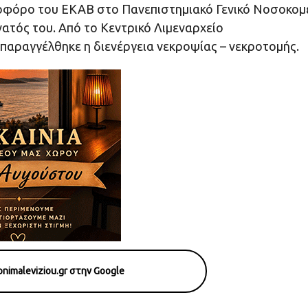
οφόρο του ΕΚΑΒ στο Πανεπιστημιακό Γενικό Νοσοκομ
ατός του. Από το Κεντρικό Λιμεναρχείο
παραγγέλθηκε η διενέργεια νεκροψίας – νεκροτομής.
nimaleviziou.gr στην Google