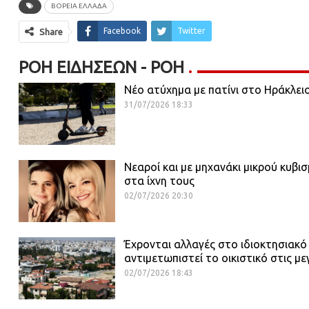
ΒΌΡΕΙΑ ΕΛΛΆΔΑ
Facebook
Twitter
Share
ΡΟΉ ΕΙΔΉΣΕΩΝ - ΡΟΗ
Νέο ατύχημα με πατίνι στο Ηράκλει
31/07/2026 18:33
Νεαροί και με μηχανάκι μικρού κυβι
στα ίχνη τους
02/07/2026 20:30
Έχρονται αλλαγές στο ιδιοκτησιακό
αντιμετωπιστεί το οικιστικό στις με
02/07/2026 18:43