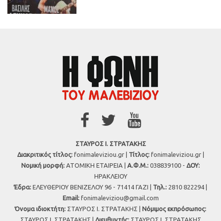
ΣΤΑΥΡΟΣ Ι. ΣΤΡΑΤΑΚΗΣ
Διακριτικός τίτλος:
fonimaleviziou.gr |
Τίτλος:
fonimaleviziou.gr |
Νομική μορφή:
ΑΤΟΜΙΚΗ ΕΤΑΙΡΕΙΑ |
Α.Φ.Μ.:
038839100 -
ΔΟΥ:
ΗΡΑΚΛΕΙΟΥ
Έδρα:
ΕΛΕΥΘΕΡΙΟΥ ΒΕΝΙΖΕΛΟΥ 96 - 71414 ΓΑΖΙ |
Τηλ.:
2810 822294 |
Εmail:
fonimaleviziou@gmail.com
Όνομα ιδιοκτήτη:
ΣΤΑΥΡΟΣ Ι. ΣΤΡΑΤΑΚΗΣ |
Νόμιμος εκπρόσωπος:
ΣΤΑΥΡΟΣ Ι. ΣΤΡΑΤΑΚΗΣ |
Διευθυντής:
ΣΤΑΥΡΟΣ Ι. ΣΤΡΑΤΑΚΗΣ