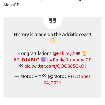
MotoGP.
History is made on the Adriatic coast!
Congratulations
@FabioQ20
!!!
#ELD1ABLO
|
#EmiliaRomagnaGP
pic.twitter.com/QOO365GkO1
— MotoGP™
(@MotoGP)
October
24, 2021