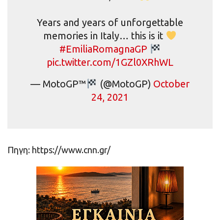
Years and years of unforgettable
memories in Italy… this is it
#EmiliaRomagnaGP
pic.twitter.com/1GZl0XRhWL
— MotoGP™
(@MotoGP)
October
24, 2021
Πηγη: https://www.cnn.gr/