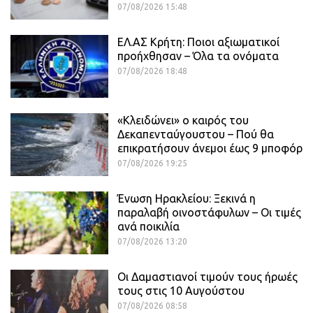
07/08/2026 15:48
ΕΛ.ΑΣ Κρήτη: Ποιοι αξιωματικοί
προήχθησαν – Όλα τα ονόματα
07/08/2026 18:48
«Κλειδώνει» ο καιρός του
Δεκαπενταύγουστου – Πού θα
επικρατήσουν άνεμοι έως 9 μποφόρ
07/08/2026 19:25
Ένωση Ηρακλείου: Ξεκινά η
παραλαβή οινοστάφυλων – Οι τιμές
ανά ποικιλία
07/08/2026 13:20
Οι Δαμαστιανοί τιμούν τους ήρωές
τους στις 10 Αυγούστου
07/08/2026 08:58