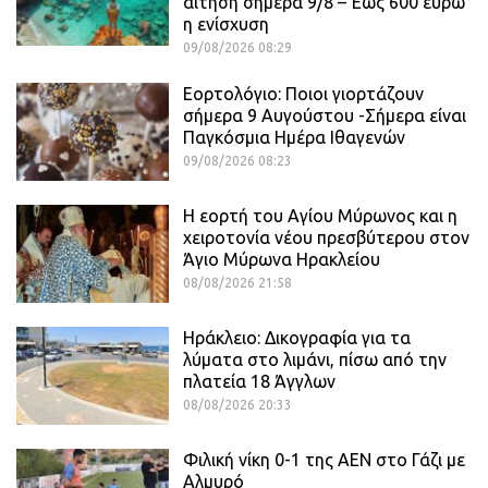
αίτηση σήμερα 9/8 – Έως 600 ευρώ
η ενίσχυση
09/08/2026 08:29
Εορτολόγιο: Ποιοι γιορτάζουν
σήμερα 9 Αυγούστου -Σήμερα είναι
Παγκόσμια Ημέρα Ιθαγενών
09/08/2026 08:23
Η εορτή του Αγίου Μύρωνος και η
χειροτονία νέου πρεσβύτερου στον
Άγιο Μύρωνα Ηρακλείου
08/08/2026 21:58
Ηράκλειο: Δικογραφία για τα
λύματα στο λιμάνι, πίσω από την
πλατεία 18 Άγγλων
08/08/2026 20:33
Φιλική νίκη 0-1 της ΑΕΝ στο Γάζι με
Αλμυρό