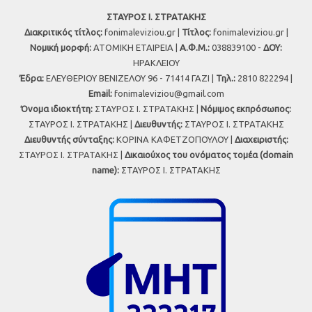
ΣΤΑΥΡΟΣ Ι. ΣΤΡΑΤΑΚΗΣ
Διακριτικός τίτλος:
fonimaleviziou.gr |
Τίτλος:
fonimaleviziou.gr |
Νομική μορφή:
ΑΤΟΜΙΚΗ ΕΤΑΙΡΕΙΑ |
Α.Φ.Μ.:
038839100 -
ΔΟΥ:
ΗΡΑΚΛΕΙΟΥ
Έδρα:
ΕΛΕΥΘΕΡΙΟΥ ΒΕΝΙΖΕΛΟΥ 96 - 71414 ΓΑΖΙ |
Τηλ.:
2810 822294 |
Εmail:
fonimaleviziou@gmail.com
Όνομα ιδιοκτήτη:
ΣΤΑΥΡΟΣ Ι. ΣΤΡΑΤΑΚΗΣ |
Νόμιμος εκπρόσωπος:
ΣΤΑΥΡΟΣ Ι. ΣΤΡΑΤΑΚΗΣ |
Διευθυντής:
ΣΤΑΥΡΟΣ Ι. ΣΤΡΑΤΑΚΗΣ
Διευθυντής σύνταξης:
ΚΟΡΙΝΑ ΚΑΦΕΤΖΟΠΟΥΛΟΥ |
Διαχειριστής:
ΣΤΑΥΡΟΣ Ι. ΣΤΡΑΤΑΚΗΣ |
Δικαιούχος του ονόματος τομέα (domain
name):
ΣΤΑΥΡΟΣ Ι. ΣΤΡΑΤΑΚΗΣ