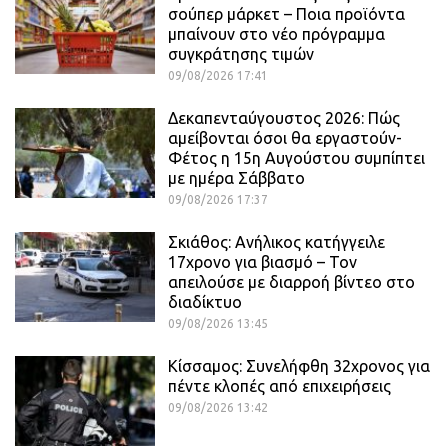
σούπερ μάρκετ – Ποια προϊόντα
μπαίνουν στο νέο πρόγραμμα
συγκράτησης τιμών
09/08/2026 17:41
Δεκαπενταύγουστος 2026: Πώς
αμείβονται όσοι θα εργαστούν-
Φέτος η 15η Αυγούστου συμπίπτει
με ημέρα Σάββατο
09/08/2026 17:37
Σκιάθος: Ανήλικος κατήγγειλε
17χρονο για βιασμό – Τον
απειλούσε με διαρροή βίντεο στο
διαδίκτυο
09/08/2026 13:45
Κίσσαμος: Συνελήφθη 32χρονος για
πέντε κλοπές από επιχειρήσεις
09/08/2026 13:42