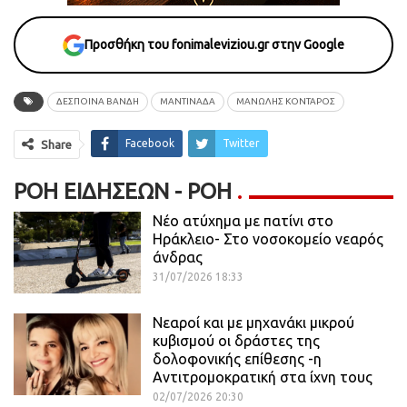
Προσθήκη του fonimaleviziou.gr στην Google
ΔΕΣΠΟΙΝΑ ΒΑΝΔΗ
ΜΑΝΤΙΝΑΔΑ
ΜΑΝΩΛΗΣ ΚΟΝΤΑΡΟΣ
Facebook
Twitter
Share
ΡΟΉ ΕΙΔΉΣΕΩΝ - ΡΟΗ
Νέο ατύχημα με πατίνι στο
Ηράκλειο- Στο νοσοκομείο νεαρός
άνδρας
31/07/2026 18:33
Νεαροί και με μηχανάκι μικρού
κυβισμού οι δράστες της
δολοφονικής επίθεσης -η
Αντιτρομοκρατική στα ίχνη τους
02/07/2026 20:30