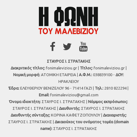
ΣΤΑΥΡΟΣ Ι. ΣΤΡΑΤΑΚΗΣ
Διακριτικός τίτλος:
fonimaleviziou.gr |
Τίτλος:
fonimaleviziou.gr |
Νομική μορφή:
ΑΤΟΜΙΚΗ ΕΤΑΙΡΕΙΑ |
Α.Φ.Μ.:
038839100 -
ΔΟΥ:
ΗΡΑΚΛΕΙΟΥ
Έδρα:
ΕΛΕΥΘΕΡΙΟΥ ΒΕΝΙΖΕΛΟΥ 96 - 71414 ΓΑΖΙ |
Τηλ.:
2810 822294 |
Εmail:
fonimaleviziou@gmail.com
Όνομα ιδιοκτήτη:
ΣΤΑΥΡΟΣ Ι. ΣΤΡΑΤΑΚΗΣ |
Νόμιμος εκπρόσωπος:
ΣΤΑΥΡΟΣ Ι. ΣΤΡΑΤΑΚΗΣ |
Διευθυντής:
ΣΤΑΥΡΟΣ Ι. ΣΤΡΑΤΑΚΗΣ
Διευθυντής σύνταξης:
ΚΟΡΙΝΑ ΚΑΦΕΤΖΟΠΟΥΛΟΥ |
Διαχειριστής:
ΣΤΑΥΡΟΣ Ι. ΣΤΡΑΤΑΚΗΣ |
Δικαιούχος του ονόματος τομέα (domain
name):
ΣΤΑΥΡΟΣ Ι. ΣΤΡΑΤΑΚΗΣ