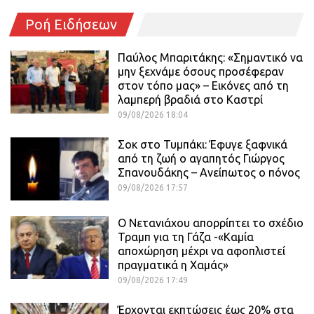
Ροή Ειδήσεων
Παύλος Μπαριτάκης: «Σημαντικό να
μην ξεχνάμε όσους προσέφεραν
στον τόπο μας» – Εικόνες από τη
λαμπερή βραδιά στο Καστρί
09/08/2026 18:04
Σοκ στο Τυμπάκι: Έφυγε ξαφνικά
από τη ζωή ο αγαπητός Γιώργος
Σπανουδάκης – Ανείπωτος ο πόνος
09/08/2026 17:57
Ο Νετανιάχου απορρίπτει το σχέδιο
Τραμπ για τη Γάζα -«Καμία
αποχώρηση μέχρι να αφοπλιστεί
πραγματικά η Χαμάς»
09/08/2026 17:49
Έρχονται εκπτώσεις έως 20% στα