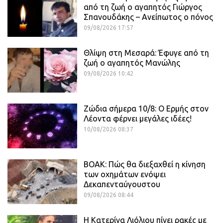
από τη ζωή ο αγαπητός Γιώργος
Σπανουδάκης – Ανείπωτος ο πόνος
09/08/2026 17:57
Θλίψη στη Μεσαρά: Έφυγε από τη
ζωή ο αγαπητός Μανώλης
09/08/2026 10:42
Ζώδια σήμερα 10/8: Ο Ερμής στον
Λέοντα φέρνει μεγάλες ιδέες!
10/08/2026 08:37
ΒΟΑΚ: Πώς θα διεξαχθεί η κίνηση
των οχημάτων ενόψει
Δεκαπενταύγουστου
09/08/2026 08:44
Η Κατερίνα Λιόλιου πίνει ρακές με