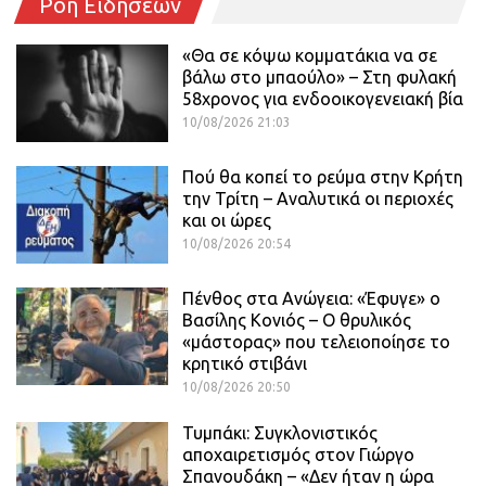
Ροή Ειδήσεων
«Θα σε κόψω κομματάκια να σε
βάλω στο μπαούλο» – Στη φυλακή
58χρονος για ενδοοικογενειακή βία
10/08/2026 21:03
Πού θα κοπεί το ρεύμα στην Κρήτη
την Τρίτη – Αναλυτικά οι περιοχές
και οι ώρες
10/08/2026 20:54
Πένθος στα Ανώγεια: «Έφυγε» ο
Βασίλης Κονιός – Ο θρυλικός
«μάστορας» που τελειοποίησε το
κρητικό στιβάνι
10/08/2026 20:50
Τυμπάκι: Συγκλονιστικός
αποχαιρετισμός στον Γιώργο
Σπανουδάκη – «Δεν ήταν η ώρα