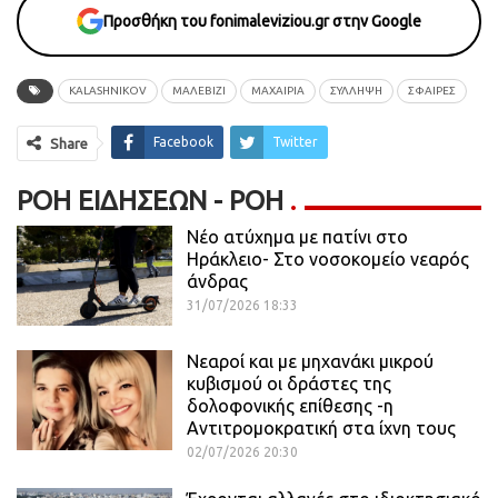
Προσθήκη του fonimaleviziou.gr στην Google
KALASHNIKOV
ΜΑΛΕΒΊΖΙ
ΜΑΧΑΊΡΙΑ
ΣΎΛΛΗΨΗ
ΣΦΑΊΡΕΣ
Facebook
Twitter
Share
ΡΟΉ ΕΙΔΉΣΕΩΝ - ΡΟΗ
Νέο ατύχημα με πατίνι στο
Ηράκλειο- Στο νοσοκομείο νεαρός
άνδρας
31/07/2026 18:33
Νεαροί και με μηχανάκι μικρού
κυβισμού οι δράστες της
δολοφονικής επίθεσης -η
Αντιτρομοκρατική στα ίχνη τους
02/07/2026 20:30