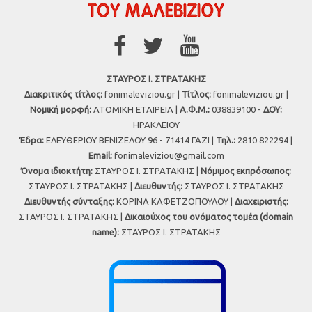
ΣΤΑΥΡΟΣ Ι. ΣΤΡΑΤΑΚΗΣ
Διακριτικός τίτλος:
fonimaleviziou.gr |
Τίτλος:
fonimaleviziou.gr |
Νομική μορφή:
ΑΤΟΜΙΚΗ ΕΤΑΙΡΕΙΑ |
Α.Φ.Μ.:
038839100 -
ΔΟΥ:
ΗΡΑΚΛΕΙΟΥ
Έδρα:
ΕΛΕΥΘΕΡΙΟΥ ΒΕΝΙΖΕΛΟΥ 96 - 71414 ΓΑΖΙ |
Τηλ.:
2810 822294 |
Εmail:
fonimaleviziou@gmail.com
Όνομα ιδιοκτήτη:
ΣΤΑΥΡΟΣ Ι. ΣΤΡΑΤΑΚΗΣ |
Νόμιμος εκπρόσωπος:
ΣΤΑΥΡΟΣ Ι. ΣΤΡΑΤΑΚΗΣ |
Διευθυντής:
ΣΤΑΥΡΟΣ Ι. ΣΤΡΑΤΑΚΗΣ
Διευθυντής σύνταξης:
ΚΟΡΙΝΑ ΚΑΦΕΤΖΟΠΟΥΛΟΥ |
Διαχειριστής:
ΣΤΑΥΡΟΣ Ι. ΣΤΡΑΤΑΚΗΣ |
Δικαιούχος του ονόματος τομέα (domain
name):
ΣΤΑΥΡΟΣ Ι. ΣΤΡΑΤΑΚΗΣ