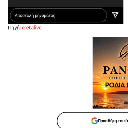
Πηγή:
cretalive
Προσθήκη του fo