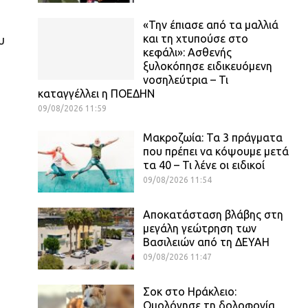
«Την έπιασε από τα μαλλιά
και τη χτυπούσε στο
υ
κεφάλι»: Ασθενής
ξυλοκόπησε ειδικευόμενη
νοσηλεύτρια – Τι
καταγγέλλει η ΠΟΕΔΗΝ
09/08/2026 11:59
Μακροζωία: Τα 3 πράγματα
που πρέπει να κόψουμε μετά
τα 40 – Τι λένε οι ειδικοί
09/08/2026 11:54
Αποκατάσταση βλάβης στη
μεγάλη γεώτρηση των
Βασιλειών από τη ΔΕΥΑΗ
09/08/2026 11:47
Σοκ στο Ηράκλειο:
ς
Ομολόγησε τη δολοφονία