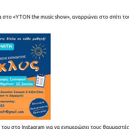
 στο «YTON the music show», αναρρώνει στο σπίτι το
του στο Instagram για να ενημερώσει τους θαυμαστέ