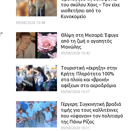
του σκύλου Χανς – Τον είχε
υιοθετήσει από το
Κυνοκομείο
09/08/2026 10:48
υ”
Θλίψη στη Μεσαρά: Έφυγε
από τη ζωή ο αγαπητός
Μανώλης
09/08/2026 10:42
Τουριστική «έκρηξη» στην
Κρήτη: Πληρότητα 100%
στα πλοία και «βροχή»
αφίξεων στα αεροδρόμια
09/08/2026 10:37
Γέργερη: Συγκινητική βραδιά
τιμής για τους καλλιτέχνες
που «ύφαναν» τον πολιτισμό
της Πάνω Ρίζας
09/08/2026 10:31