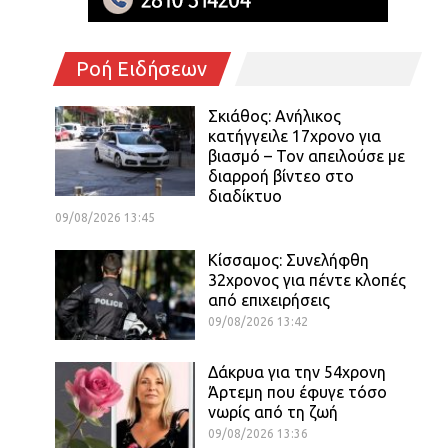
Ροή Ειδήσεων
Σκιάθος: Ανήλικος
κατήγγειλε 17χρονο για
βιασμό – Τον απειλούσε με
διαρροή βίντεο στο
διαδίκτυο
09/08/2026 13:45
Κίσσαμος: Συνελήφθη
32χρονος για πέντε κλοπές
από επιχειρήσεις
09/08/2026 13:42
Δάκρυα για την 54χρονη
ς
Άρτεμη που έφυγε τόσο
νωρίς από τη ζωή
09/08/2026 13:36