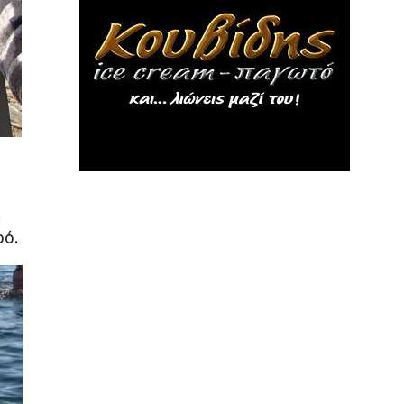
.
ρό.