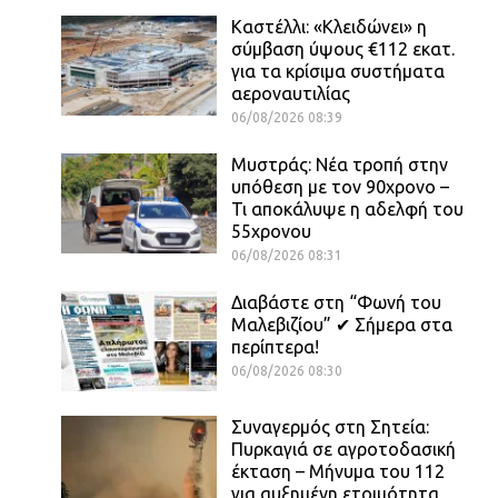
Καστέλλι: «Κλειδώνει» η
σύμβαση ύψους €112 εκατ.
για τα κρίσιμα συστήματα
αεροναυτιλίας
06/08/2026 08:39
Μυστράς: Νέα τροπή στην
υπόθεση με τον 90χρονο –
Τι αποκάλυψε η αδελφή του
55χρονου
06/08/2026 08:31
Διαβάστε στη “Φωνή του
Μαλεβιζίου” ✔ Σήμερα στα
περίπτερα!
06/08/2026 08:30
Συναγερμός στη Σητεία:
Πυρκαγιά σε αγροτοδασική
έκταση – Μήνυμα του 112
για αυξημένη ετοιμότητα