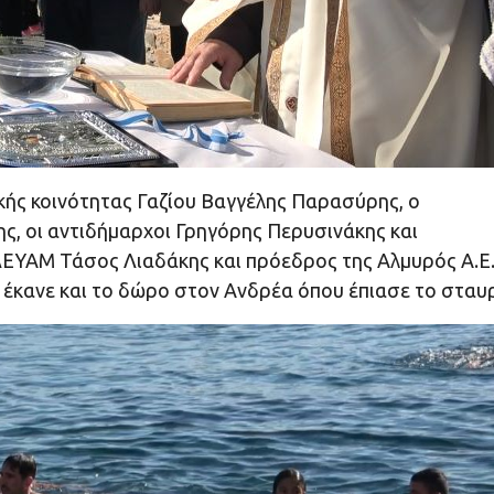
ής κοινότητας Γαζίου Βαγγέλης Παρασύρης, ο
ης, οι αντιδήμαρχοι Γρηγόρης Περυσινάκης και
ΔΕΥΑΜ Τάσος Λιαδάκης και πρόεδρος της Αλμυρός Α.Ε
 έκανε και το δώρο στον Ανδρέα όπου έπιασε το σταυ