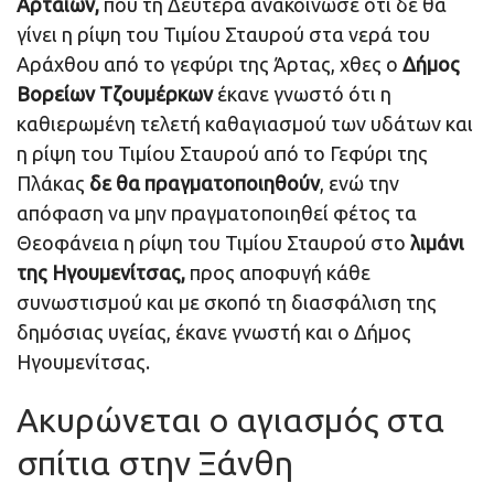
Αρταίων,
που τη Δευτέρα ανακοίνωσε ότι δε θα
γίνει η ρίψη του Τιμίου Σταυρού στα νερά του
Αράχθου από το γεφύρι της Άρτας, χθες ο
Δήμος
Βορείων Τζουμέρκων
έκανε γνωστό ότι η
καθιερωμένη τελετή καθαγιασμού των υδάτων και
η ρίψη του Τιμίου Σταυρού από το Γεφύρι της
Πλάκας
δε θα πραγματοποιηθούν
, ενώ την
απόφαση να μην πραγματοποιηθεί φέτος τα
Θεοφάνεια η ρίψη του Τιμίου Σταυρού στο
λιμάνι
της Ηγουμενίτσας,
προς αποφυγή κάθε
συνωστισμού και με σκοπό τη διασφάλιση της
δημόσιας υγείας, έκανε γνωστή και ο Δήμος
Ηγουμενίτσας.
Ακυρώνεται ο αγιασμός στα
σπίτια στην Ξάνθη