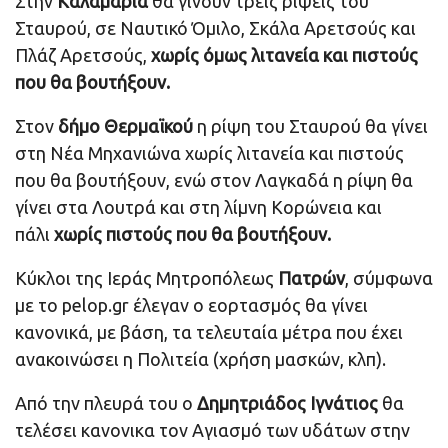
Στην
Καλαμαριά
θα γίνουν τρεις ρίψεις του
Σταυρού, σε Ναυτικό Όμιλο, Σκάλα Αρετσούς και
Πλάζ Αρετσούς,
χωρίς όμως λιτανεία και πιστούς
που θα βουτήξουν.
Στον
δήμο Θερμαϊκού
η ρίψη του Σταυρού θα γίνει
στη Νέα Μηχανιώνα χωρίς λιτανεία και πιστούς
που θα βουτήξουν, ενώ στον Λαγκαδά η ρίψη θα
γίνει στα Λουτρά και στη λίμνη Κορώνεια και
πάλι
χωρίς πιστούς που θα βουτήξουν.
Κύκλοι της Ιεράς Μητροπόλεως
Πατρών
, σύμφωνα
με το pelop.gr έλεγαν ο εορτασμός θα γίνει
κανονικά, με βάση, τα τελευταία μέτρα που έχει
ανακοινώσει η Πολιτεία (χρήση μασκών, κλπ).
Από την πλευρά του ο
Δημητριάδος Ιγνάτιος
θα
τελέσει κανονικα τον Αγιασμό των υδάτων στην