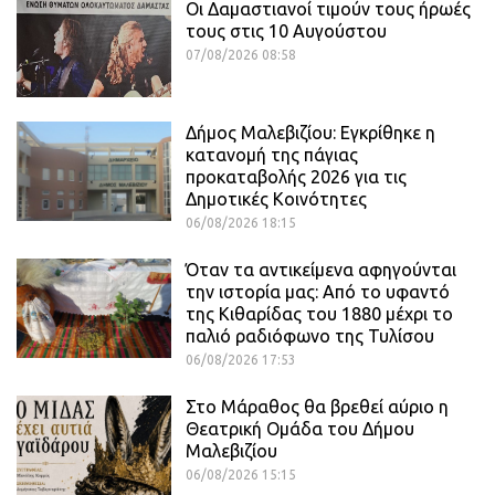
Οι Δαμαστιανοί τιμούν τους ήρωές
τους στις 10 Αυγούστου
07/08/2026 08:58
Δήμος Μαλεβιζίου: Εγκρίθηκε η
κατανομή της πάγιας
προκαταβολής 2026 για τις
Δημοτικές Κοινότητες
06/08/2026 18:15
Όταν τα αντικείμενα αφηγούνται
την ιστορία μας: Από το υφαντό
της Κιθαρίδας του 1880 μέχρι το
παλιό ραδιόφωνο της Τυλίσου
06/08/2026 17:53
Στο Μάραθος θα βρεθεί αύριο η
Θεατρική Ομάδα του Δήμου
Μαλεβιζίου
06/08/2026 15:15