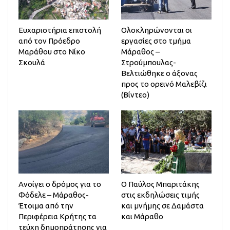
Ευχαριστήρια επιστολή
Ολοκληρώνονται οι
από τον Πρόεδρο
εργασίες στο τμήμα
Μαράθου στο Νίκο
Μάραθος –
Σκουλά
Στρούμπουλας-
Βελτιώθηκε ο άξονας
προς το ορεινό Μαλεβίζι
(Βίντεο)
Ανοίγει ο δρόμος για το
Ο Παύλος Μπαριτάκης
Φόδελε – Μάραθος-
στις εκδηλώσεις τιμής
Έτοιμα από την
και μνήμης σε Δαμάστα
Περιφέρεια Κρήτης τα
και Μάραθο
τεύχη δημοπράτησης για