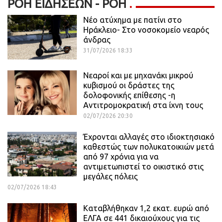
ΡΟΉ ΕΙΔΉΣΕΩΝ - ΡΟΗ
Νέο ατύχημα με πατίνι στο
Ηράκλειο- Στο νοσοκομείο νεαρός
άνδρας
31/07/2026 18:33
Νεαροί και με μηχανάκι μικρού
κυβισμού οι δράστες της
δολοφονικής επίθεσης -η
Αντιτρομοκρατική στα ίχνη τους
02/07/2026 20:30
Έχρονται αλλαγές στο ιδιοκτησιακό
καθεστώς των πολυκατοικιών μετά
από 97 χρόνια για να
αντιμετωπιστεί το οικιστικό στις
μεγάλες πόλεις
02/07/2026 18:43
Καταβλήθηκαν 1,2 εκατ. ευρώ από
ΕΛΓΑ σε 441 δικαιούχους για τις