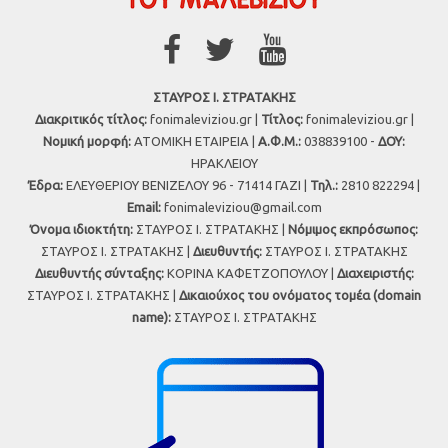
ΣΤΑΥΡΟΣ Ι. ΣΤΡΑΤΑΚΗΣ
Διακριτικός τίτλος:
fonimaleviziou.gr |
Τίτλος:
fonimaleviziou.gr |
Νομική μορφή:
ΑΤΟΜΙΚΗ ΕΤΑΙΡΕΙΑ |
Α.Φ.Μ.:
038839100 -
ΔΟΥ:
ΗΡΑΚΛΕΙΟΥ
Έδρα:
ΕΛΕΥΘΕΡΙΟΥ ΒΕΝΙΖΕΛΟΥ 96 - 71414 ΓΑΖΙ |
Τηλ.:
2810 822294 |
Εmail:
fonimaleviziou@gmail.com
Όνομα ιδιοκτήτη:
ΣΤΑΥΡΟΣ Ι. ΣΤΡΑΤΑΚΗΣ |
Νόμιμος εκπρόσωπος:
ΣΤΑΥΡΟΣ Ι. ΣΤΡΑΤΑΚΗΣ |
Διευθυντής:
ΣΤΑΥΡΟΣ Ι. ΣΤΡΑΤΑΚΗΣ
Διευθυντής σύνταξης:
ΚΟΡΙΝΑ ΚΑΦΕΤΖΟΠΟΥΛΟΥ |
Διαχειριστής:
ΣΤΑΥΡΟΣ Ι. ΣΤΡΑΤΑΚΗΣ |
Δικαιούχος του ονόματος τομέα (domain
name):
ΣΤΑΥΡΟΣ Ι. ΣΤΡΑΤΑΚΗΣ