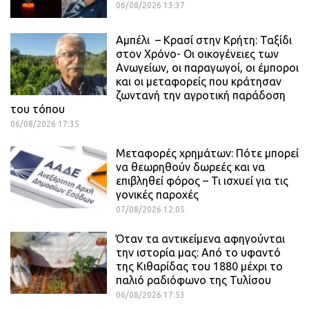
06/08/2026 13:37
Αμπέλι – Κρασί στην Κρήτη: Ταξίδι
στον Χρόνο- Οι οικογένειες των
Ανωγείων, οι παραγωγοί, οι έμποροι
και οι μεταφορείς που κράτησαν
ζωντανή την αγροτική παράδοση
του τόπου
06/08/2026 17:35
Μεταφορές χρημάτων: Πότε μπορεί
να θεωρηθούν δωρεές και να
επιβληθεί φόρος – Τι ισχυεί για τις
γονικές παροχές
07/08/2026 12:05
Όταν τα αντικείμενα αφηγούνται
την ιστορία μας: Από το υφαντό
της Κιθαρίδας του 1880 μέχρι το
παλιό ραδιόφωνο της Τυλίσου
06/08/2026 17:53