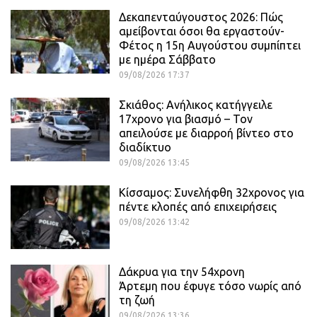
Δεκαπενταύγουστος 2026: Πώς
αμείβονται όσοι θα εργαστούν-
Φέτος η 15η Αυγούστου συμπίπτει
με ημέρα Σάββατο
09/08/2026 17:37
Σκιάθος: Ανήλικος κατήγγειλε
17χρονο για βιασμό – Τον
απειλούσε με διαρροή βίντεο στο
διαδίκτυο
09/08/2026 13:45
Κίσσαμος: Συνελήφθη 32χρονος για
πέντε κλοπές από επιχειρήσεις
09/08/2026 13:42
Δάκρυα για την 54χρονη
Άρτεμη που έφυγε τόσο νωρίς από
τη ζωή
09/08/2026 13:36