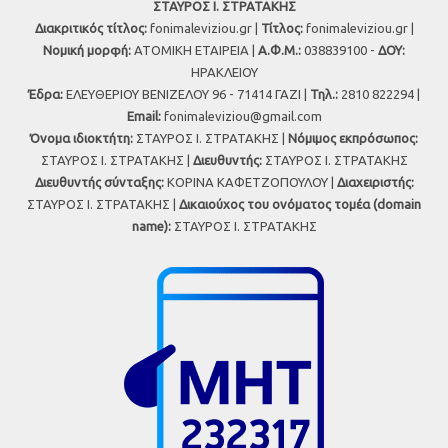
ΣΤΑΥΡΟΣ Ι. ΣΤΡΑΤΑΚΗΣ
Διακριτικός τίτλος:
fonimaleviziou.gr |
Τίτλος:
fonimaleviziou.gr |
Νομική μορφή:
ΑΤΟΜΙΚΗ ΕΤΑΙΡΕΙΑ |
Α.Φ.Μ.:
038839100 -
ΔΟΥ:
ΗΡΑΚΛΕΙΟΥ
Έδρα:
ΕΛΕΥΘΕΡΙΟΥ ΒΕΝΙΖΕΛΟΥ 96 - 71414 ΓΑΖΙ |
Τηλ.:
2810 822294 |
Εmail:
fonimaleviziou@gmail.com
Όνομα ιδιοκτήτη:
ΣΤΑΥΡΟΣ Ι. ΣΤΡΑΤΑΚΗΣ |
Νόμιμος εκπρόσωπος:
ΣΤΑΥΡΟΣ Ι. ΣΤΡΑΤΑΚΗΣ |
Διευθυντής:
ΣΤΑΥΡΟΣ Ι. ΣΤΡΑΤΑΚΗΣ
Διευθυντής σύνταξης:
ΚΟΡΙΝΑ ΚΑΦΕΤΖΟΠΟΥΛΟΥ |
Διαχειριστής:
ΣΤΑΥΡΟΣ Ι. ΣΤΡΑΤΑΚΗΣ |
Δικαιούχος του ονόματος τομέα (domain
name):
ΣΤΑΥΡΟΣ Ι. ΣΤΡΑΤΑΚΗΣ