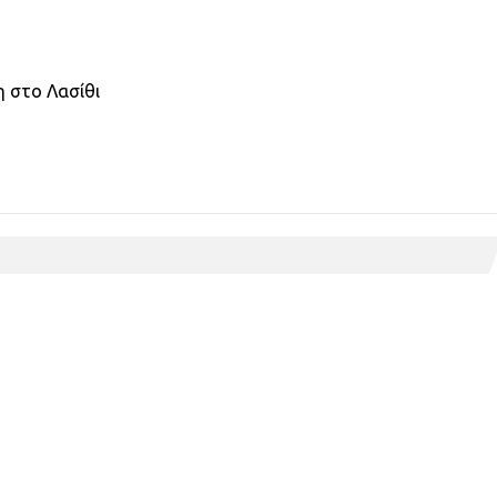
κη στο Λασίθι