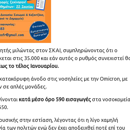
γητής μιλώντας στον ΣΚΑΙ, συμπληρώνοντας ότι ο
αι στις 35.000 και εάν αυτός ο ρυθμός συνεχιστεί θ
έως το τέλος Ιανουαρίου.
 κατακόρυφη άνοδο στις νοσηλείες με την Omicron, με
ν σε απλές μονάδες.
γίνονται
κατά μέσο όρο 590 εισαγωγές
στα νοσοκομεί
650.
υσικής στην εστίαση, λέγοντας ότι η λίγο χαμηλή
α των πολιτών ενώ δεν έχει αποδειχθεί ποτέ επί του