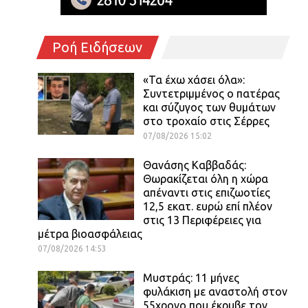
Ροή Ειδήσεων
«Τα έχω χάσει όλα»:
Συντετριμμένος ο πατέρας
και σύζυγος των θυμάτων
στο τροχαίο στις Σέρρες
07/08/2026 15:02
Θανάσης Καββαδάς:
Θωρακίζεται όλη η χώρα
απέναντι στις επιζωοτίες
12,5 εκατ. ευρώ επί πλέον
στις 13 Περιφέρειες για
μέτρα βιοασφάλειας
07/08/2026 14:53
Μυστράς: 11 μήνες
φυλάκιση με αναστολή στον
55χρονο που έκρυβε τον