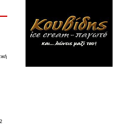
τική
22