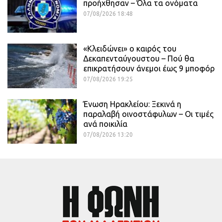
προήχθησαν – Όλα τα ονόματα
07/08/2026 18:48
«Κλειδώνει» ο καιρός του
Δεκαπενταύγουστου – Πού θα
επικρατήσουν άνεμοι έως 9 μποφόρ
07/08/2026 19:25
Ένωση Ηρακλείου: Ξεκινά η
παραλαβή οινοστάφυλων – Οι τιμές
ανά ποικιλία
07/08/2026 13:20