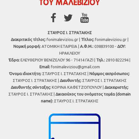
ΣΤΑΥΡΟΣ Ι. ΣΤΡΑΤΑΚΗΣ
Διακριτικός τίτλος:
fonimaleviziou.gr |
Τίτλος:
fonimaleviziou.gr |
Νομική μορφή:
ΑΤΟΜΙΚΗ ΕΤΑΙΡΕΙΑ |
Α.Φ.Μ.:
038839100 -
ΔΟΥ:
ΗΡΑΚΛΕΙΟΥ
Έδρα:
ΕΛΕΥΘΕΡΙΟΥ ΒΕΝΙΖΕΛΟΥ 96 - 71414 ΓΑΖΙ |
Τηλ.:
2810 822294 |
Εmail:
fonimaleviziou@gmail.com
Όνομα ιδιοκτήτη:
ΣΤΑΥΡΟΣ Ι. ΣΤΡΑΤΑΚΗΣ |
Νόμιμος εκπρόσωπος:
ΣΤΑΥΡΟΣ Ι. ΣΤΡΑΤΑΚΗΣ |
Διευθυντής:
ΣΤΑΥΡΟΣ Ι. ΣΤΡΑΤΑΚΗΣ
Διευθυντής σύνταξης:
ΚΟΡΙΝΑ ΚΑΦΕΤΖΟΠΟΥΛΟΥ |
Διαχειριστής:
ΣΤΑΥΡΟΣ Ι. ΣΤΡΑΤΑΚΗΣ |
Δικαιούχος του ονόματος τομέα (domain
name):
ΣΤΑΥΡΟΣ Ι. ΣΤΡΑΤΑΚΗΣ