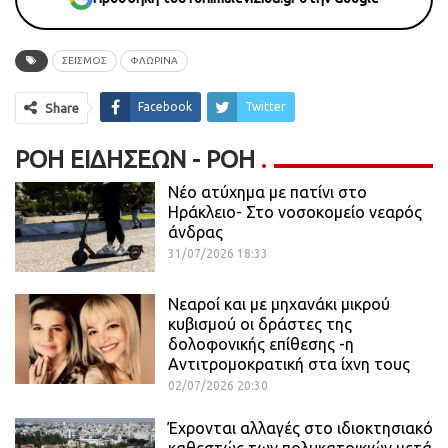
ΣΕΙΣΜΟΣ
ΦΛΩΡΙΝΑ
Facebook
Twitter
Share
ΡΟΉ ΕΙΔΉΣΕΩΝ - ΡΟΗ
Νέο ατύχημα με πατίνι στο
Ηράκλειο- Στο νοσοκομείο νεαρός
άνδρας
31/07/2026 18:33
Νεαροί και με μηχανάκι μικρού
κυβισμού οι δράστες της
δολοφονικής επίθεσης -η
Αντιτρομοκρατική στα ίχνη τους
02/07/2026 20:30
Έχρονται αλλαγές στο ιδιοκτησιακό
καθεστώς των πολυκατοικιών μετά