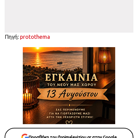
Πηγή:
protothema
Προσθήκη του fonimaleviziou.gr στην Google