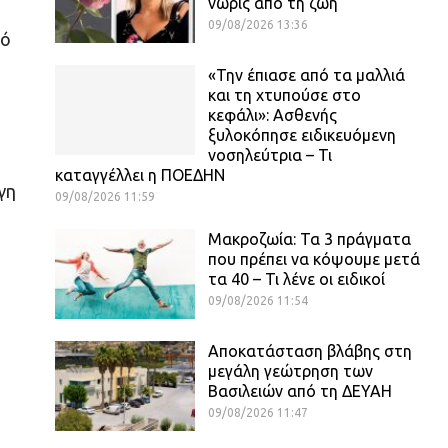
νωρίς από τη ζωή
09/08/2026 13:36
νό
«Την έπιασε από τα μαλλιά
και τη χτυπούσε στο
κεφάλι»: Ασθενής
ξυλοκόπησε ειδικευόμενη
νοσηλεύτρια – Τι
καταγγέλλει η ΠΟΕΔΗΝ
γη
09/08/2026 11:59
Μακροζωία: Τα 3 πράγματα
που πρέπει να κόψουμε μετά
τα 40 – Τι λένε οι ειδικοί
09/08/2026 11:54
Αποκατάσταση βλάβης στη
μεγάλη γεώτρηση των
Βασιλειών από τη ΔΕΥΑΗ
09/08/2026 11:47