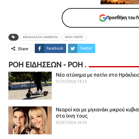
Προσθήκη του fo
ΜΕΤΆΛΛΑΞΗ ΌΜΙΚΡΟΝ
ΜΠΙΛ ΓΚΈΙΤΣ
Facebook
Twitter
Share
ΡΟΉ ΕΙΔΉΣΕΩΝ - ΡΟΗ
Νέο ατύχημα με πατίνι στο Ηράκλει
31/07/2026 18:33
Νεαροί και με μηχανάκι μικρού κυβι
στα ίχνη τους
02/07/2026 20:30