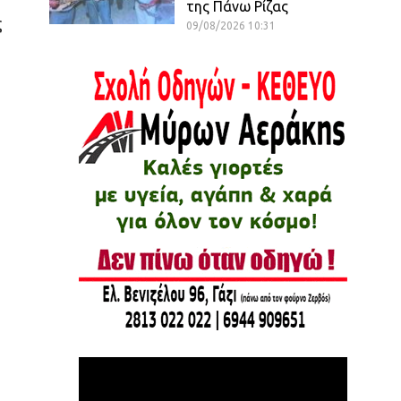
της Πάνω Ρίζας
ς
09/08/2026 10:31