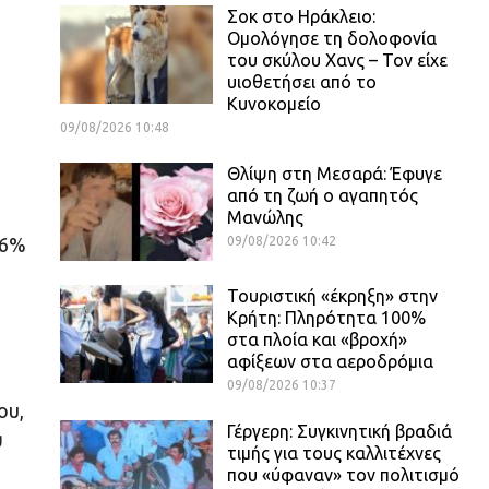
Σοκ στο Ηράκλειο:
Ομολόγησε τη δολοφονία
του σκύλου Χανς – Τον είχε
υιοθετήσει από το
Κυνοκομείο
09/08/2026 10:48
Θλίψη στη Μεσαρά: Έφυγε
από τη ζωή ο αγαπητός
Μανώλης
09/08/2026 10:42
,6%
Τουριστική «έκρηξη» στην
Κρήτη: Πληρότητα 100%
στα πλοία και «βροχή»
αφίξεων στα αεροδρόμια
09/08/2026 10:37
ου,
Γέργερη: Συγκινητική βραδιά
υ
τιμής για τους καλλιτέχνες
που «ύφαναν» τον πολιτισμό