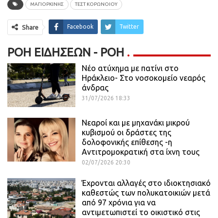
ΜΑΓΙΟΡΚΊΝΗΣ
ΤΕΣΤ ΚΟΡΩΝΟΙΟΥ
Facebook
Twitter
Share
ΡΟΉ ΕΙΔΉΣΕΩΝ - ΡΟΗ
Νέο ατύχημα με πατίνι στο
Ηράκλειο- Στο νοσοκομείο νεαρός
άνδρας
31/07/2026 18:33
Νεαροί και με μηχανάκι μικρού
κυβισμού οι δράστες της
δολοφονικής επίθεσης -η
Αντιτρομοκρατική στα ίχνη τους
02/07/2026 20:30
Έχρονται αλλαγές στο ιδιοκτησιακό
καθεστώς των πολυκατοικιών μετά
από 97 χρόνια για να
αντιμετωπιστεί το οικιστικό στις