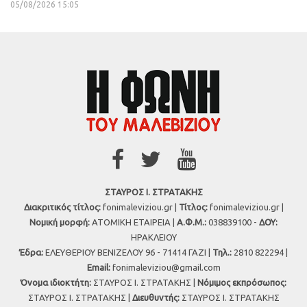
05/08/2026 15:05
ΣΤΑΥΡΟΣ Ι. ΣΤΡΑΤΑΚΗΣ
Διακριτικός τίτλος:
fonimaleviziou.gr |
Τίτλος:
fonimaleviziou.gr |
Νομική μορφή:
ΑΤΟΜΙΚΗ ΕΤΑΙΡΕΙΑ |
Α.Φ.Μ.:
038839100 -
ΔΟΥ:
ΗΡΑΚΛΕΙΟΥ
Έδρα:
ΕΛΕΥΘΕΡΙΟΥ ΒΕΝΙΖΕΛΟΥ 96 - 71414 ΓΑΖΙ |
Τηλ.:
2810 822294 |
Εmail:
fonimaleviziou@gmail.com
Όνομα ιδιοκτήτη:
ΣΤΑΥΡΟΣ Ι. ΣΤΡΑΤΑΚΗΣ |
Νόμιμος εκπρόσωπος:
ΣΤΑΥΡΟΣ Ι. ΣΤΡΑΤΑΚΗΣ |
Διευθυντής:
ΣΤΑΥΡΟΣ Ι. ΣΤΡΑΤΑΚΗΣ