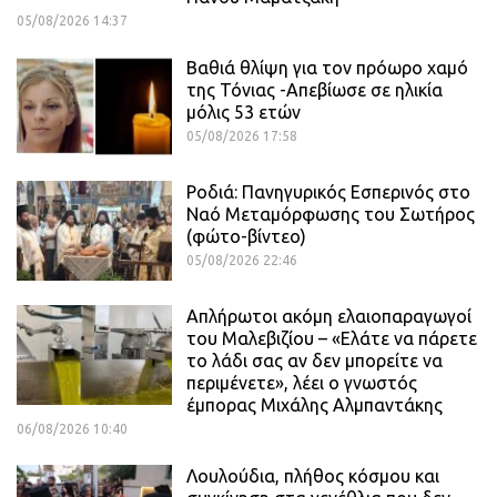
05/08/2026 14:37
Βαθιά θλίψη για τον πρόωρο χαμό
της Τόνιας -Απεβίωσε σε ηλικία
μόλις 53 ετών
05/08/2026 17:58
Ροδιά: Πανηγυρικός Εσπερινός στο
Ναό Μεταμόρφωσης του Σωτήρος
(φώτο-βίντεο)
05/08/2026 22:46
Απλήρωτοι ακόμη ελαιοπαραγωγοί
του Μαλεβιζίου – «Ελάτε να πάρετε
το λάδι σας αν δεν μπορείτε να
περιμένετε», λέει ο γνωστός
έμπορας Μιχάλης Αλμπαντάκης
06/08/2026 10:40
Λουλούδια, πλήθος κόσμου και