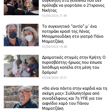
συγκίνηση στα γενέθλια που δεν
πρόλαβε να γιορτάσει ο 21χρονος
Νικήτας
05/08/2026 21:48
Το συγκινητικό “αντίο” μ΄ ένα
ποτηράκι κρασί της Λένας
Μπορμπουδάκη στο γιατρό Πάνο
Μαματζάκη
05/08/2026 18:48
Δραματικές στιγμές στην Κρήτη: Ο
πυροσβέστης-ήρωας που έσωσε
λιπόθυμη κοπέλα στη μέση του
δρόμου!
05/08/2026 18:33
«Θα είναι πάντα στην καρδιά και τη
σκέψη μας»: Συλλυπητήρια από
συναδέλφους και 7η ΥΠΕ για τον
αιφνίδιο χαμό του Πάνου
Μαματζάκη