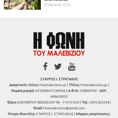
07/08/2026 13:20
ΣΤΑΥΡΟΣ Ι. ΣΤΡΑΤΑΚΗΣ
Διακριτικός τίτλος:
fonimaleviziou.gr |
Τίτλος:
fonimaleviziou.gr |
Νομική μορφή:
ΑΤΟΜΙΚΗ ΕΤΑΙΡΕΙΑ |
Α.Φ.Μ.:
038839100 -
ΔΟΥ:
ΗΡΑΚΛΕΙΟΥ
Έδρα:
ΕΛΕΥΘΕΡΙΟΥ ΒΕΝΙΖΕΛΟΥ 96 - 71414 ΓΑΖΙ |
Τηλ.:
2810 822294 |
Εmail:
fonimaleviziou@gmail.com
Όνομα ιδιοκτήτη:
ΣΤΑΥΡΟΣ Ι. ΣΤΡΑΤΑΚΗΣ |
Νόμιμος εκπρόσωπος: