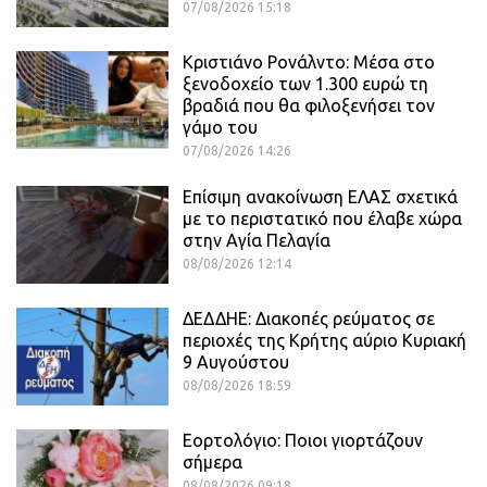
07/08/2026 15:18
Κριστιάνο Ρονάλντο: Μέσα στο
ξενοδοχείο των 1.300 ευρώ τη
βραδιά που θα φιλοξενήσει τον
γάμο του
07/08/2026 14:26
Επίσιμη ανακοίνωση ΕΛΑΣ σχετικά
με το περιστατικό που έλαβε χώρα
στην Αγία Πελαγία
08/08/2026 12:14
ΔΕΔΔΗΕ: Διακοπές ρεύματος σε
περιοχές της Κρήτης αύριο Κυριακή
9 Αυγούστου
08/08/2026 18:59
Εορτολόγιο: Ποιοι γιορτάζουν
σήμερα
08/08/2026 09:18