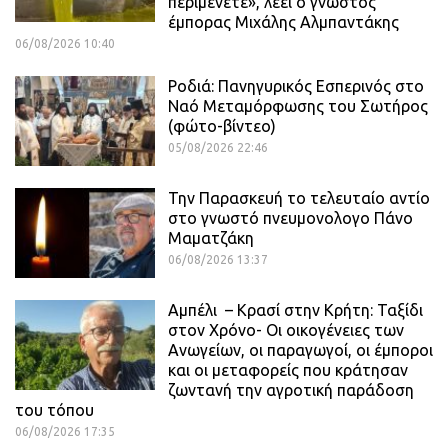
περιμένετε», λέει ο γνωστός
έμπορας Μιχάλης Αλμπαντάκης
06/08/2026 10:40
Ροδιά: Πανηγυρικός Εσπερινός στο
Ναό Μεταμόρφωσης του Σωτήρος
(φώτο-βίντεο)
05/08/2026 22:46
Την Παρασκευή το τελευταίο αντίο
στο γνωστό πνευμονολογο Πάνο
Μαματζάκη
06/08/2026 13:37
Αμπέλι – Κρασί στην Κρήτη: Ταξίδι
στον Χρόνο- Οι οικογένειες των
Ανωγείων, οι παραγωγοί, οι έμποροι
και οι μεταφορείς που κράτησαν
ζωντανή την αγροτική παράδοση
του τόπου
06/08/2026 17:35