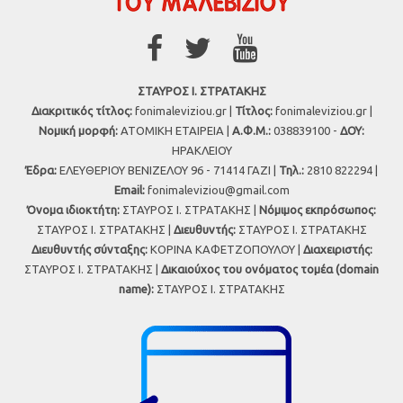
ΣΤΑΥΡΟΣ Ι. ΣΤΡΑΤΑΚΗΣ
Διακριτικός τίτλος:
fonimaleviziou.gr |
Τίτλος:
fonimaleviziou.gr |
Νομική μορφή:
ΑΤΟΜΙΚΗ ΕΤΑΙΡΕΙΑ |
Α.Φ.Μ.:
038839100 -
ΔΟΥ:
ΗΡΑΚΛΕΙΟΥ
Έδρα:
ΕΛΕΥΘΕΡΙΟΥ ΒΕΝΙΖΕΛΟΥ 96 - 71414 ΓΑΖΙ |
Τηλ.:
2810 822294 |
Εmail:
fonimaleviziou@gmail.com
Όνομα ιδιοκτήτη:
ΣΤΑΥΡΟΣ Ι. ΣΤΡΑΤΑΚΗΣ |
Νόμιμος εκπρόσωπος:
ΣΤΑΥΡΟΣ Ι. ΣΤΡΑΤΑΚΗΣ |
Διευθυντής:
ΣΤΑΥΡΟΣ Ι. ΣΤΡΑΤΑΚΗΣ
Διευθυντής σύνταξης:
ΚΟΡΙΝΑ ΚΑΦΕΤΖΟΠΟΥΛΟΥ |
Διαχειριστής:
ΣΤΑΥΡΟΣ Ι. ΣΤΡΑΤΑΚΗΣ |
Δικαιούχος του ονόματος τομέα (domain
name):
ΣΤΑΥΡΟΣ Ι. ΣΤΡΑΤΑΚΗΣ