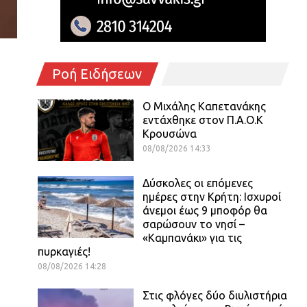
Ροή Ειδήσεων
O Mιχάλης Καπετανάκης
εντάχθηκε στον Π.Α.Ο.Κ
Κρουσώνα
08/08/2026 14:33
Δύσκολες οι επόμενες
ημέρες στην Κρήτη: Ισχυροί
άνεμοι έως 9 μποφόρ θα
σαρώσουν το νησί –
«Καμπανάκι» για τις
πυρκαγιές!
08/08/2026 14:28
Στις φλόγες δύο διυλιστήρια