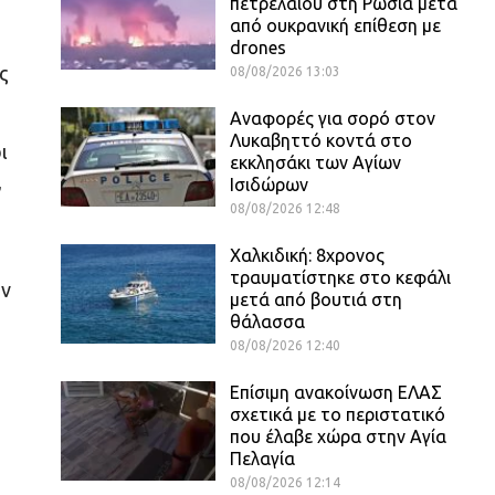
πετρελαίου στη Ρωσία μετά
από ουκρανική επίθεση με
drones
ς
08/08/2026 13:03
Αναφορές για σορό στον
Λυκαβηττό κοντά στο
ι
εκκλησάκι των Αγίων
,
Ισιδώρων
08/08/2026 12:48
Χαλκιδική: 8χρονος
τραυματίστηκε στο κεφάλι
ον
μετά από βουτιά στη
θάλασσα
08/08/2026 12:40
Επίσιμη ανακοίνωση ΕΛΑΣ
σχετικά με το περιστατικό
που έλαβε χώρα στην Αγία
Πελαγία
08/08/2026 12:14