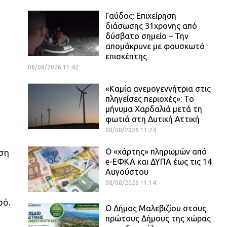
Γαύδος: Επιχείρηση
διάσωσης 31χρονης από
δύσβατο σημείο – Την
απομάκρυνε με φουσκωτό
επισκέπτης
08/08/2026 11:42
«Καμία ανεμογεννήτρια στις
πληγείσες περιοχές»: Το
μήνυμα Χαρδαλιά μετά τη
φωτιά στη Δυτική Αττική
08/08/2026 11:24
Ο «χάρτης» πληρωμών από
οση
e-ΕΦΚΑ και ΔΥΠΑ έως τις 14
Αυγούστου
08/08/2026 11:14
ρό.
Ο Δήμος Μαλεβιζίου στους
πρώτους Δήμους της χώρας