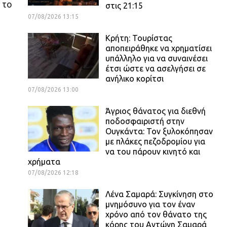
 το
στις 21:15
07/08/2026 13:15
Κρήτη: Τουρίστας
αποπειράθηκε να χρηματίσει
υπάλληλο για να συναινέσει
έτσι ώστε να ασελγήσει σε
ανήλικο κορίτσι
07/08/2026 13:00
.
Άγριος θάνατος για διεθνή
ποδοσφαιριστή στην
Ουγκάντα: Τον ξυλοκόπησαν
με πλάκες πεζοδρομίου για
να του πάρουν κινητό και
χρήματα
07/08/2026 12:18
Λένα Σαμαρά: Συγκίνηση στο
μνημόσυνο για τον έναν
χρόνο από τον θάνατο της
κόρης του Αντώνη Σαμαρά