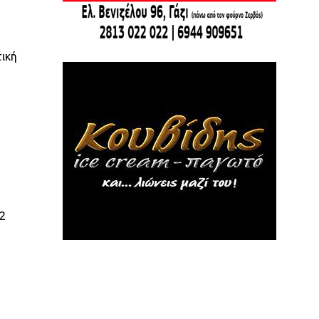
τική
22