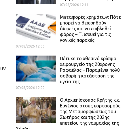
07/08/2026 12:11
Μεταφορές χρημάτων: Πότε
μπορεί να θεωρηθούν
δωρεές και να επιβληθεί
φόρος – Τι ισχυεί για τις
γονικές παροχές
07/08/2026 12:05
Πέτυχε το χθεσινό κρίσιμο
χειρουργείο της 20χρονης
ουν
Ραφαέλας – Παραμένει πολύ
σοβαρή η κατάσταση της
υγεία της
07/08/2026 12:00
Ο Αρχιεπίσκοπος Κρήτης κ.κ.
Ευγένιος στους εορτασμούς
της Μεταμορφώσεως του
Σωτήρος και της 202ης
επετείου της ναυμαχίας της
Σάμόυ.