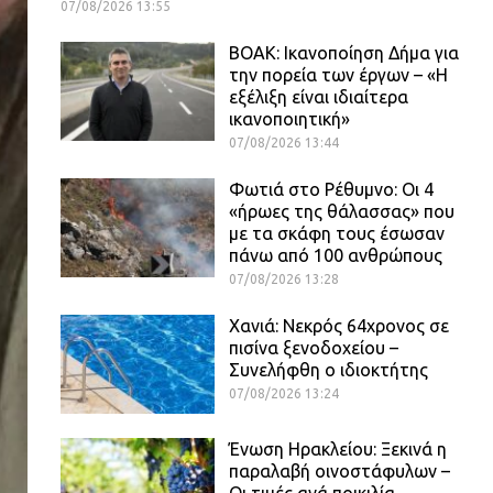
07/08/2026 13:55
ΒΟΑΚ: Ικανοποίηση Δήμα για
την πορεία των έργων – «Η
εξέλιξη είναι ιδιαίτερα
ικανοποιητική»
07/08/2026 13:44
Φωτιά στο Ρέθυμνο: Οι 4
«ήρωες της θάλασσας» που
με τα σκάφη τους έσωσαν
πάνω από 100 ανθρώπους
07/08/2026 13:28
Χανιά: Νεκρός 64χρονος σε
πισίνα ξενοδοχείου –
Συνελήφθη ο ιδιοκτήτης
07/08/2026 13:24
Ένωση Ηρακλείου: Ξεκινά η
παραλαβή οινοστάφυλων –
Οι τιμές ανά ποικιλία