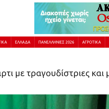
ΙΚΆ
ΕΛΛΆΔΑ
ΠΑΝΕΛΛΉΝΙΕΣ 2026
ΑΓΡΟΤΙΚΆ
άρτι με τραγουδίστριες και 