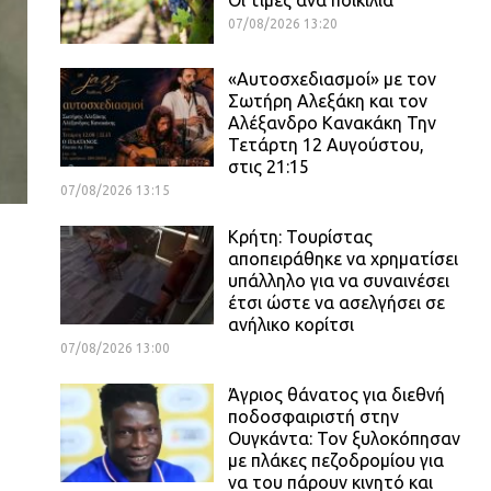
07/08/2026 13:20
«Αυτοσχεδιασμοί» με τον
Σωτήρη Αλεξάκη και τον
Αλέξανδρο Κανακάκη Την
Τετάρτη 12 Αυγούστου,
στις 21:15
07/08/2026 13:15
Κρήτη: Τουρίστας
αποπειράθηκε να χρηματίσει
υπάλληλο για να συναινέσει
έτσι ώστε να ασελγήσει σε
ανήλικο κορίτσι
07/08/2026 13:00
Άγριος θάνατος για διεθνή
ποδοσφαιριστή στην
Ουγκάντα: Τον ξυλοκόπησαν
με πλάκες πεζοδρομίου για
να του πάρουν κινητό και