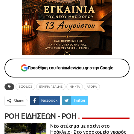
Προσθήκη του fonimaleviziou.gr στην Google
EIΣΟΔΟΣ
ETAIΡΙΑ REALME
KINHTA
ΑΓΟΡΑ
Facebook
Twitter
Share
ΡΟΉ ΕΙΔΉΣΕΩΝ - ΡΟΗ
Νέο ατύχημα με πατίνι στο
Ηράκλειο- Στο νοσοκομείο νεαρός