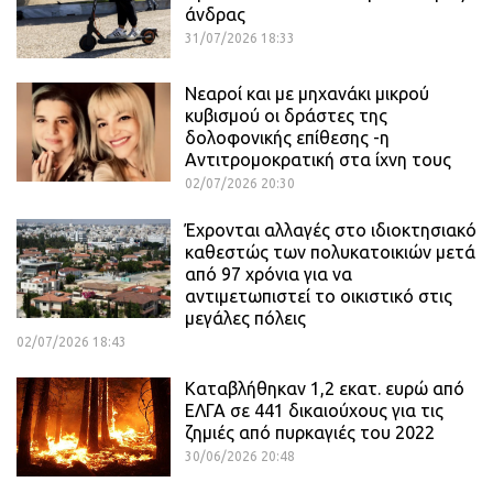
άνδρας
31/07/2026 18:33
Νεαροί και με μηχανάκι μικρού
κυβισμού οι δράστες της
δολοφονικής επίθεσης -η
Αντιτρομοκρατική στα ίχνη τους
02/07/2026 20:30
Έχρονται αλλαγές στο ιδιοκτησιακό
καθεστώς των πολυκατοικιών μετά
από 97 χρόνια για να
αντιμετωπιστεί το οικιστικό στις
μεγάλες πόλεις
02/07/2026 18:43
Καταβλήθηκαν 1,2 εκατ. ευρώ από
ΕΛΓΑ σε 441 δικαιούχους για τις
ζημιές από πυρκαγιές του 2022
30/06/2026 20:48