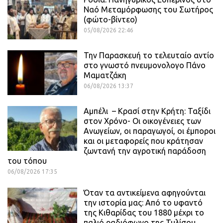
Ναό Μεταμόρφωσης του Σωτήρος
(φώτο-βίντεο)
05/08/2026 22:46
Την Παρασκευή το τελευταίο αντίο
στο γνωστό πνευμονολογο Πάνο
Μαματζάκη
06/08/2026 13:37
Αμπέλι – Κρασί στην Κρήτη: Ταξίδι
στον Χρόνο- Οι οικογένειες των
Ανωγείων, οι παραγωγοί, οι έμποροι
και οι μεταφορείς που κράτησαν
ζωντανή την αγροτική παράδοση
του τόπου
06/08/2026 17:35
Όταν τα αντικείμενα αφηγούνται
την ιστορία μας: Από το υφαντό
της Κιθαρίδας του 1880 μέχρι το
παλιό ραδιόφωνο της Τυλίσου