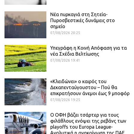
Νέα πυρκαγιά στη Σητεία-
Πυροσβεστικές δυνάμεις στο
σημείο
07/08/2026 20:25
Υπεγράφη η Κοινή Απόφαση για τα
νέα Σχέδια Βελτίωσης
07/08/2026 19:41
«Κλειδώνει» ο καιρός του
Δεκαπενταύγουστου – Πού θα
επικρατήσουν άνεμοι έως 9 μποφόρ
07/08/2026 19:25
Ο ΟΦΗ βάζει τσάρτερ για τους
φιλάθλους ενόψει της ρεβάνς των
playoffs του Europa League-
Αναλυτικά η ανακοίνωση της ΠΑΕ