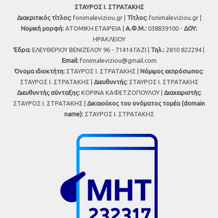
ΣΤΑΥΡΟΣ Ι. ΣΤΡΑΤΑΚΗΣ
Διακριτικός τίτλος:
fonimaleviziou.gr |
Τίτλος:
fonimaleviziou.gr |
Νομική μορφή:
ΑΤΟΜΙΚΗ ΕΤΑΙΡΕΙΑ |
Α.Φ.Μ.:
038839100 -
ΔΟΥ:
ΗΡΑΚΛΕΙΟΥ
Έδρα:
ΕΛΕΥΘΕΡΙΟΥ ΒΕΝΙΖΕΛΟΥ 96 - 71414 ΓΑΖΙ |
Τηλ.:
2810 822294 |
Εmail:
fonimaleviziou@gmail.com
Όνομα ιδιοκτήτη:
ΣΤΑΥΡΟΣ Ι. ΣΤΡΑΤΑΚΗΣ |
Νόμιμος εκπρόσωπος:
ΣΤΑΥΡΟΣ Ι. ΣΤΡΑΤΑΚΗΣ |
Διευθυντής:
ΣΤΑΥΡΟΣ Ι. ΣΤΡΑΤΑΚΗΣ
Διευθυντής σύνταξης:
ΚΟΡΙΝΑ ΚΑΦΕΤΖΟΠΟΥΛΟΥ |
Διαχειριστής:
ΣΤΑΥΡΟΣ Ι. ΣΤΡΑΤΑΚΗΣ |
Δικαιούχος του ονόματος τομέα (domain
name):
ΣΤΑΥΡΟΣ Ι. ΣΤΡΑΤΑΚΗΣ