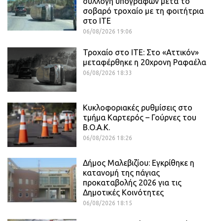
συλλογή υπογραφών μετά το
σοβαρό τροχαίο με τη φοιτήτρια
στο ΙΤΕ
06/08/2026 19:06
Τροχαίο στο ΙΤΕ: Στο «Αττικόν»
μεταφέρθηκε η 20χρονη Ραφαέλα
06/08/2026 18:33
Κυκλοφοριακές ρυθμίσεις στο
τμήμα Καρτερός – Γούρνες του
Β.Ο.Α.Κ.
06/08/2026 18:26
Δήμος Μαλεβιζίου: Εγκρίθηκε η
κατανομή της πάγιας
προκαταβολής 2026 για τις
Δημοτικές Κοινότητες
06/08/2026 18:15