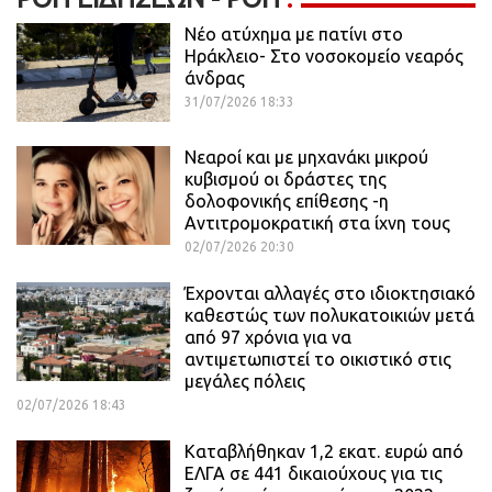
Νέο ατύχημα με πατίνι στο
Ηράκλειο- Στο νοσοκομείο νεαρός
άνδρας
31/07/2026 18:33
Νεαροί και με μηχανάκι μικρού
κυβισμού οι δράστες της
δολοφονικής επίθεσης -η
Αντιτρομοκρατική στα ίχνη τους
02/07/2026 20:30
Έχρονται αλλαγές στο ιδιοκτησιακό
καθεστώς των πολυκατοικιών μετά
από 97 χρόνια για να
αντιμετωπιστεί το οικιστικό στις
μεγάλες πόλεις
02/07/2026 18:43
Καταβλήθηκαν 1,2 εκατ. ευρώ από
ΕΛΓΑ σε 441 δικαιούχους για τις