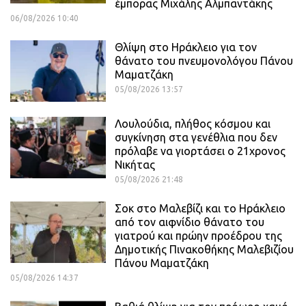
έμπορας Μιχάλης Αλμπαντάκης
06/08/2026 10:40
Θλίψη στο Ηράκλειο για τον
θάνατο του πνευμονολόγου Πάνου
Μαματζάκη
05/08/2026 13:57
Λουλούδια, πλήθος κόσμου και
συγκίνηση στα γενέθλια που δεν
πρόλαβε να γιορτάσει ο 21χρονος
Νικήτας
05/08/2026 21:48
Σοκ στο Μαλεβίζι και το Ηράκλειο
από τον αιφνίδιο θάνατο του
γιατρού και πρώην προέδρου της
Δημοτικής Πινακοθήκης Μαλεβιζίου
Πάνου Μαματζάκη
05/08/2026 14:37