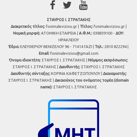
ΣΤΑΥΡΟΣ Ι. ΣΤΡΑΤΑΚΗΣ
Διακριτικός τίτλος:
fonimaleviziou.gr |
Τίτλος:
fonimaleviziou.gr |
Νομική μορφή:
ΑΤΟΜΙΚΗ ΕΤΑΙΡΕΙΑ |
Α.Φ.Μ.:
038839100 -
ΔΟΥ:
ΗΡΑΚΛΕΙΟΥ
Έδρα:
ΕΛΕΥΘΕΡΙΟΥ ΒΕΝΙΖΕΛΟΥ 96 - 71414 ΓΑΖΙ |
Τηλ.:
2810 822294 |
Εmail:
fonimaleviziou@gmail.com
Όνομα ιδιοκτήτη:
ΣΤΑΥΡΟΣ Ι. ΣΤΡΑΤΑΚΗΣ |
Νόμιμος εκπρόσωπος:
ΣΤΑΥΡΟΣ Ι. ΣΤΡΑΤΑΚΗΣ |
Διευθυντής:
ΣΤΑΥΡΟΣ Ι. ΣΤΡΑΤΑΚΗΣ
Διευθυντής σύνταξης:
ΚΟΡΙΝΑ ΚΑΦΕΤΖΟΠΟΥΛΟΥ |
Διαχειριστής:
ΣΤΑΥΡΟΣ Ι. ΣΤΡΑΤΑΚΗΣ |
Δικαιούχος του ονόματος τομέα (domain
name):
ΣΤΑΥΡΟΣ Ι. ΣΤΡΑΤΑΚΗΣ