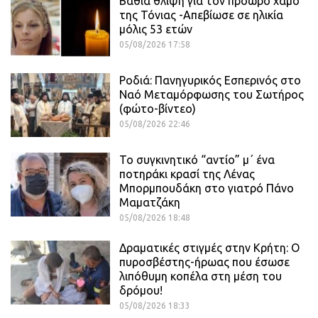
Βαθιά θλίψη για τον πρόωρο χαμό
της Τόνιας -Απεβίωσε σε ηλικία
μόλις 53 ετών
05/08/2026 17:58
Ροδιά: Πανηγυρικός Εσπερινός στο
Ναό Μεταμόρφωσης του Σωτήρος
(φώτο-βίντεο)
05/08/2026 22:46
Το συγκινητικό “αντίο” μ΄ ένα
ποτηράκι κρασί της Λένας
Μπορμπουδάκη στο γιατρό Πάνο
Μαματζάκη
05/08/2026 18:48
Δραματικές στιγμές στην Κρήτη: Ο
πυροσβέστης-ήρωας που έσωσε
λιπόθυμη κοπέλα στη μέση του
δρόμου!
05/08/2026 18:33