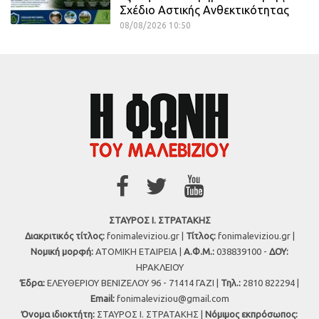
Σχέδιο Αστικής Ανθεκτικότητας
08/08/2026 10:50
ΣΤΑΥΡΟΣ Ι. ΣΤΡΑΤΑΚΗΣ
Διακριτικός τίτλος:
fonimaleviziou.gr |
Τίτλος:
fonimaleviziou.gr |
Νομική μορφή:
ΑΤΟΜΙΚΗ ΕΤΑΙΡΕΙΑ |
Α.Φ.Μ.:
038839100 -
ΔΟΥ:
ΗΡΑΚΛΕΙΟΥ
Έδρα:
ΕΛΕΥΘΕΡΙΟΥ ΒΕΝΙΖΕΛΟΥ 96 - 71414 ΓΑΖΙ |
Τηλ.:
2810 822294 |
Εmail:
fonimaleviziou@gmail.com
Όνομα ιδιοκτήτη:
ΣΤΑΥΡΟΣ Ι. ΣΤΡΑΤΑΚΗΣ |
Νόμιμος εκπρόσωπος: