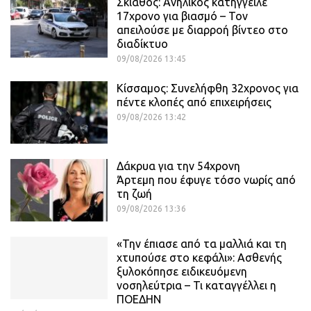
Σκιάθος: Ανήλικος κατήγγειλε
17χρονο για βιασμό – Τον
απειλούσε με διαρροή βίντεο στο
διαδίκτυο
09/08/2026 13:45
Κίσσαμος: Συνελήφθη 32χρονος για
πέντε κλοπές από επιχειρήσεις
09/08/2026 13:42
Δάκρυα για την 54χρονη
Άρτεμη που έφυγε τόσο νωρίς από
τη ζωή
09/08/2026 13:36
«Την έπιασε από τα μαλλιά και τη
χτυπούσε στο κεφάλι»: Ασθενής
ξυλοκόπησε ειδικευόμενη
νοσηλεύτρια – Τι καταγγέλλει η
ΠΟΕΔΗΝ