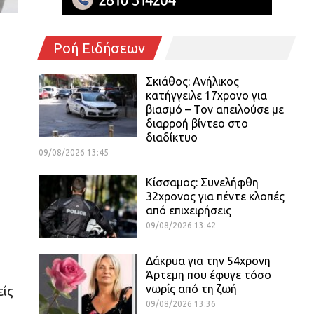
Ροή Ειδήσεων
Σκιάθος: Ανήλικος
κατήγγειλε 17χρονο για
βιασμό – Τον απειλούσε με
διαρροή βίντεο στο
διαδίκτυο
09/08/2026 13:45
Κίσσαμος: Συνελήφθη
32χρονος για πέντε κλοπές
από επιχειρήσεις
09/08/2026 13:42
Δάκρυα για την 54χρονη
Άρτεμη που έφυγε τόσο
νωρίς από τη ζωή
είς
09/08/2026 13:36