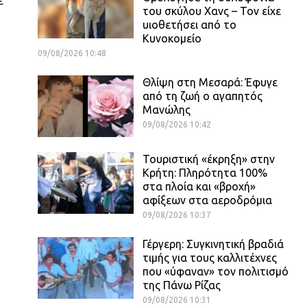
ε
του σκύλου Χανς – Τον είχε
υιοθετήσει από το
Κυνοκομείο
09/08/2026 10:48
Θλίψη στη Μεσαρά: Έφυγε
από τη ζωή ο αγαπητός
Μανώλης
09/08/2026 10:42
Τουριστική «έκρηξη» στην
Κρήτη: Πληρότητα 100%
στα πλοία και «βροχή»
αφίξεων στα αεροδρόμια
09/08/2026 10:37
Γέργερη: Συγκινητική βραδιά
τιμής για τους καλλιτέχνες
που «ύφαναν» τον πολιτισμό
της Πάνω Ρίζας
09/08/2026 10:31