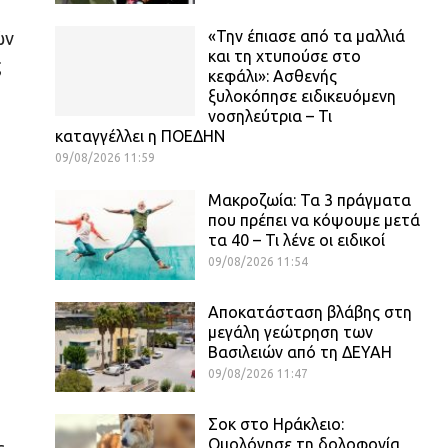
«Την έπιασε από τα μαλλιά
ών
και τη χτυπούσε στο
ς
κεφάλι»: Ασθενής
ξυλοκόπησε ειδικευόμενη
νοσηλεύτρια – Τι
καταγγέλλει η ΠΟΕΔΗΝ
09/08/2026 11:59
Μακροζωία: Τα 3 πράγματα
που πρέπει να κόψουμε μετά
τα 40 – Τι λένε οι ειδικοί
09/08/2026 11:54
Αποκατάσταση βλάβης στη
μεγάλη γεώτρηση των
Βασιλειών από τη ΔΕΥΑΗ
09/08/2026 11:47
Σοκ στο Ηράκλειο:
Ομολόγησε τη δολοφονία