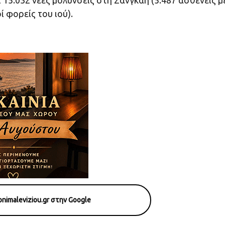
 15.032 νέες μολύνσεις στη Σανγκάη (5.487 ασθενείς μ
 φορείς του ιού).
nimaleviziou.gr στην Google