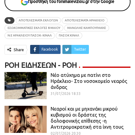
Προσθήκη του fonimaleviziou.gr στην Google
ΑΠΟΤΕΛΈΣΜΑΤΑ ΕΚΛΟΓΏΝ
ΑΠΟΤΕΛΕΣΜΑΤΑ ΗΡΑΚΛΕΙΟ
ΕΣΩΚΟΜΜΑΤΙΚΕΣ ΕΚΛΟΓΕΣ 8 ΜΑΙΟΥ
ΜΑΝΩΛΗΣ ΚΑΜΠΟΥΡΑΚΗΣ
Ν.Ε ΗΡΑΚΛΕΙΟΥ ΠΑΣΟΚ- ΚΙΝΑΛ
ΠΑΣΟΚ ΚΙΝΑΛ
Facebook
Twitter
Share
ΡΟΉ ΕΙΔΉΣΕΩΝ - ΡΟΗ
Νέο ατύχημα με πατίνι στο
Ηράκλειο- Στο νοσοκομείο νεαρός
άνδρας
31/07/2026 18:33
Νεαροί και με μηχανάκι μικρού
κυβισμού οι δράστες της
δολοφονικής επίθεσης -η
Αντιτρομοκρατική στα ίχνη τους
02/07/2026 20:30