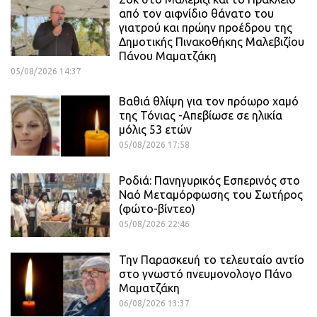
από τον αιφνίδιο θάνατο του
γιατρού και πρώην προέδρου της
Δημοτικής Πινακοθήκης Μαλεβιζίου
Πάνου Μαματζάκη
05/08/2026 14:37
Βαθιά θλίψη για τον πρόωρο χαμό
της Τόνιας -Απεβίωσε σε ηλικία
μόλις 53 ετών
05/08/2026 17:58
Ροδιά: Πανηγυρικός Εσπερινός στο
Ναό Μεταμόρφωσης του Σωτήρος
(φώτο-βίντεο)
05/08/2026 22:46
Την Παρασκευή το τελευταίο αντίο
στο γνωστό πνευμονολογο Πάνο
Μαματζάκη
06/08/2026 13:37