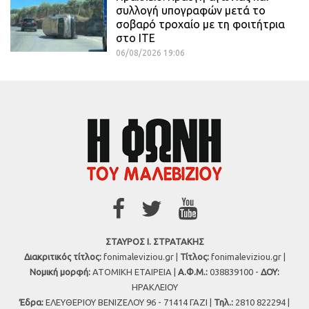
συλλογή υπογραφών μετά το
σοβαρό τροχαίο με τη φοιτήτρια
στο ΙΤΕ
06/08/2026 19:06
ΣΤΑΥΡΟΣ Ι. ΣΤΡΑΤΑΚΗΣ
Διακριτικός τίτλος:
fonimaleviziou.gr |
Τίτλος:
fonimaleviziou.gr |
Νομική μορφή:
ΑΤΟΜΙΚΗ ΕΤΑΙΡΕΙΑ |
Α.Φ.Μ.:
038839100 -
ΔΟΥ:
ΗΡΑΚΛΕΙΟΥ
Έδρα:
ΕΛΕΥΘΕΡΙΟΥ ΒΕΝΙΖΕΛΟΥ 96 - 71414 ΓΑΖΙ |
Τηλ.:
2810 822294 |