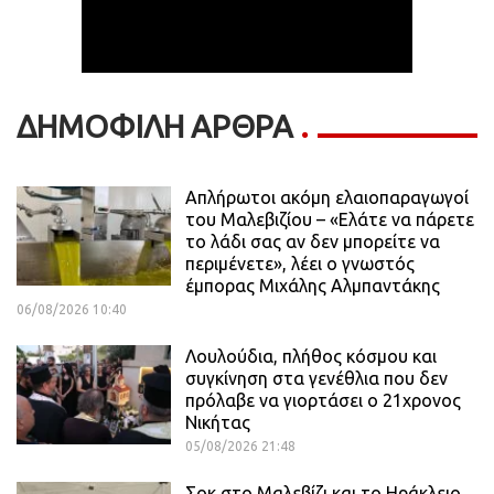
ΔΗΜΟΦΙΛΗ ΑΡΘΡΑ
Απλήρωτοι ακόμη ελαιοπαραγωγοί
του Μαλεβιζίου – «Ελάτε να πάρετε
το λάδι σας αν δεν μπορείτε να
περιμένετε», λέει ο γνωστός
έμπορας Μιχάλης Αλμπαντάκης
06/08/2026 10:40
Λουλούδια, πλήθος κόσμου και
συγκίνηση στα γενέθλια που δεν
πρόλαβε να γιορτάσει ο 21χρονος
Νικήτας
05/08/2026 21:48
Σοκ στο Μαλεβίζι και το Ηράκλειο