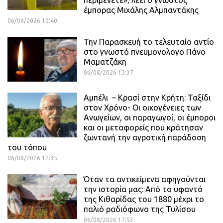
περιμένετε», λέει ο γνωστός
έμπορας Μιχάλης Αλμπαντάκης
06/08/2026 10:40
Την Παρασκευή το τελευταίο αντίο
στο γνωστό πνευμονολογο Πάνο
Μαματζάκη
06/08/2026 13:37
Αμπέλι – Κρασί στην Κρήτη: Ταξίδι
στον Χρόνο- Οι οικογένειες των
Ανωγείων, οι παραγωγοί, οι έμποροι
και οι μεταφορείς που κράτησαν
ζωντανή την αγροτική παράδοση
του τόπου
06/08/2026 17:35
Όταν τα αντικείμενα αφηγούνται
την ιστορία μας: Από το υφαντό
της Κιθαρίδας του 1880 μέχρι το
παλιό ραδιόφωνο της Τυλίσου
06/08/2026 17:53