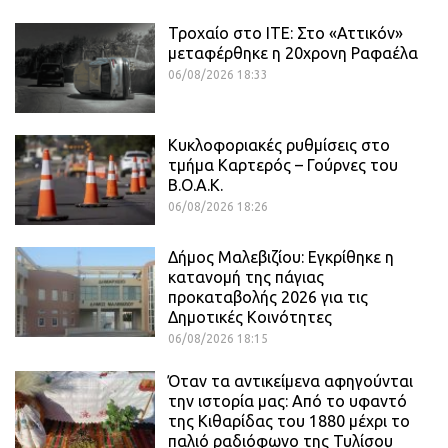
Τροχαίο στο ΙΤΕ: Στο «Αττικόν»
μεταφέρθηκε η 20χρονη Ραφαέλα
06/08/2026 18:33
Κυκλοφοριακές ρυθμίσεις στο
τμήμα Καρτερός – Γούρνες του
Β.Ο.Α.Κ.
06/08/2026 18:26
Δήμος Μαλεβιζίου: Εγκρίθηκε η
κατανομή της πάγιας
προκαταβολής 2026 για τις
Δημοτικές Κοινότητες
06/08/2026 18:15
Όταν τα αντικείμενα αφηγούνται
την ιστορία μας: Από το υφαντό
της Κιθαρίδας του 1880 μέχρι το
παλιό ραδιόφωνο της Τυλίσου