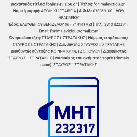
Διακριτικός τίτλος:
fonimaleviziou.gr |
Τίτλος:
fonimaleviziou.gr |
Νομική μορφή:
ΑΤΟΜΙΚΗ ΕΤΑΙΡΕΙΑ |
Α.Φ.Μ.:
038839100 -
ΔΟΥ:
ΗΡΑΚΛΕΙΟΥ
Έδρα:
ΕΛΕΥΘΕΡΙΟΥ ΒΕΝΙΖΕΛΟΥ 96 - 71414 ΓΑΖΙ |
Τηλ.:
2810 822294 |
Εmail:
fonimaleviziou@gmail.com
Όνομα ιδιοκτήτη:
ΣΤΑΥΡΟΣ Ι. ΣΤΡΑΤΑΚΗΣ |
Νόμιμος εκπρόσωπος:
ΣΤΑΥΡΟΣ Ι. ΣΤΡΑΤΑΚΗΣ |
Διευθυντής:
ΣΤΑΥΡΟΣ Ι. ΣΤΡΑΤΑΚΗΣ
Διευθυντής σύνταξης:
ΚΟΡΙΝΑ ΚΑΦΕΤΖΟΠΟΥΛΟΥ |
Διαχειριστής:
ΣΤΑΥΡΟΣ Ι. ΣΤΡΑΤΑΚΗΣ |
Δικαιούχος του ονόματος τομέα (domain
name):
ΣΤΑΥΡΟΣ Ι. ΣΤΡΑΤΑΚΗΣ