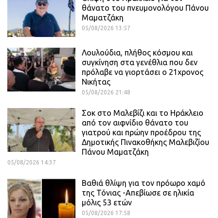
θάνατο του πνευμονολόγου Πάνου
Μαματζάκη
05/08/2026 13:57
Λουλούδια, πλήθος κόσμου και
συγκίνηση στα γενέθλια που δεν
πρόλαβε να γιορτάσει ο 21χρονος
Νικήτας
05/08/2026 21:48
Σοκ στο Μαλεβίζι και το Ηράκλειο
από τον αιφνίδιο θάνατο του
γιατρού και πρώην προέδρου της
Δημοτικής Πινακοθήκης Μαλεβιζίου
Πάνου Μαματζάκη
05/08/2026 14:37
Βαθιά θλίψη για τον πρόωρο χαμό
της Τόνιας -Απεβίωσε σε ηλικία
μόλις 53 ετών
05/08/2026 17:58