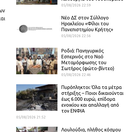
05/08/2026 22:59
ων
Νέο ΔΣ στον Σύλλογο
και
Ηρακλείου «Φίλοι του
Πανεπιστημίου Κρήτης»
05/08/2026 22:56
Ροδιά: Πανηγυρικός
Εσπερινός στο Ναό
Μεταμόρφωσης του
Σωτήρος (φώτο-βίντεο)
05/08/2026 22:46
Πυρόπληκτοι: Όλα τα μέτρα
στήριξης – Ποιοι δικαιούνται
έως 6.000 ευρώ, επίδομα
ενοικίου και απαλλαγή από
τον ΕΝΦΙΑ
05/08/2026 21:52
Λουλούδια, πλήθος κόσμου