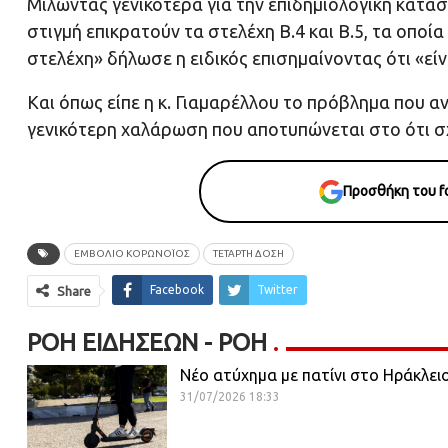
Μιλώντας γενικότερα για την επιδημιολογική κατάσ
στιγμή επικρατούν τα στελέχη Β.4 και Β.5, τα οπο
στελέχη» δήλωσε η ειδικός επισημαίνοντας ότι «είν
Και όπως είπε η κ. Γιαμαρέλλου το πρόβλημα που αν
γενικότερη χαλάρωση που αποτυπώνεται στο ότι σ
Προσθήκη του fo
ΕΜΒΟΛΙΟ ΚΟΡΩΝΟΪΟΣ
ΤΕΤΑΡΤΗ ΔΟΣΗ
Facebook
Twitter
Share
ΡΟΉ ΕΙΔΉΣΕΩΝ - ΡΟΗ
Νέο ατύχημα με πατίνι στο Ηράκλει
31/07/2026 18:33