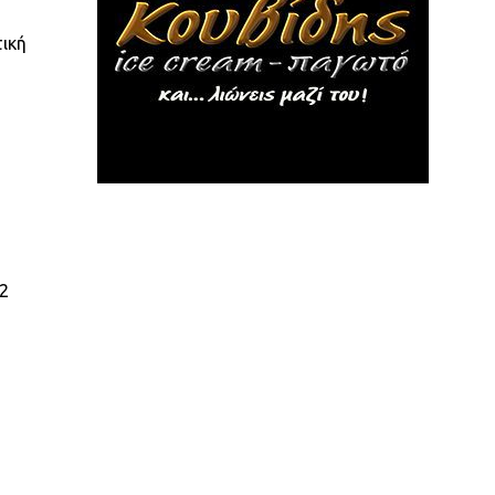
τική
22