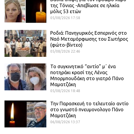
της Τόνιας -Απεβίωσε σε ηλικία
μόλις 53 ετών
05/08/2026 17:58
Ροδιά: Πανηγυρικός Εσπερινός στο
Ναό Μεταμόρφωσης του Σωτήρος
(φώτο-βίντεο)
05/08/2026 22:46
Το συγκινητικό “αντίο” μ΄ ένα
ποτηράκι κρασί της Λένας
Μπορμπουδάκη στο γιατρό Πάνο
Μαματζάκη
05/08/2026 18:48
Την Παρασκευή το τελευταίο αντίο
στο γνωστό πνευμονολογο Πάνο
Μαματζάκη
06/08/2026 13:37