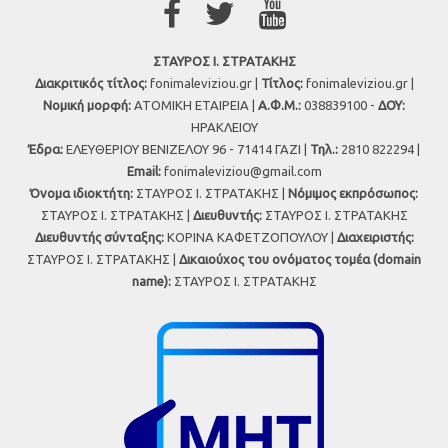
ΣΤΑΥΡΟΣ Ι. ΣΤΡΑΤΑΚΗΣ
Διακριτικός τίτλος:
fonimaleviziou.gr |
Τίτλος:
fonimaleviziou.gr |
Νομική μορφή:
ΑΤΟΜΙΚΗ ΕΤΑΙΡΕΙΑ |
Α.Φ.Μ.:
038839100 -
ΔΟΥ:
ΗΡΑΚΛΕΙΟΥ
Έδρα:
ΕΛΕΥΘΕΡΙΟΥ ΒΕΝΙΖΕΛΟΥ 96 - 71414 ΓΑΖΙ |
Τηλ.:
2810 822294 |
Εmail:
fonimaleviziou@gmail.com
Όνομα ιδιοκτήτη:
ΣΤΑΥΡΟΣ Ι. ΣΤΡΑΤΑΚΗΣ |
Νόμιμος εκπρόσωπος:
ΣΤΑΥΡΟΣ Ι. ΣΤΡΑΤΑΚΗΣ |
Διευθυντής:
ΣΤΑΥΡΟΣ Ι. ΣΤΡΑΤΑΚΗΣ
Διευθυντής σύνταξης:
ΚΟΡΙΝΑ ΚΑΦΕΤΖΟΠΟΥΛΟΥ |
Διαχειριστής:
ΣΤΑΥΡΟΣ Ι. ΣΤΡΑΤΑΚΗΣ |
Δικαιούχος του ονόματος τομέα (domain
name):
ΣΤΑΥΡΟΣ Ι. ΣΤΡΑΤΑΚΗΣ