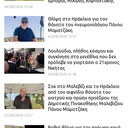
έμπορας Μιχάλης Αλμπαντάκης
06/08/2026 10:40
Θλίψη στο Ηράκλειο για τον
θάνατο του πνευμονολόγου Πάνου
Μαματζάκη
05/08/2026 13:57
Λουλούδια, πλήθος κόσμου και
συγκίνηση στα γενέθλια που δεν
πρόλαβε να γιορτάσει ο 21χρονος
Νικήτας
05/08/2026 21:48
Σοκ στο Μαλεβίζι και το Ηράκλειο
από τον αιφνίδιο θάνατο του
γιατρού και πρώην προέδρου της
Δημοτικής Πινακοθήκης Μαλεβιζίου
Πάνου Μαματζάκη
05/08/2026 14:37
Βαθιά θλίψη για τον πρόωρο χαμό