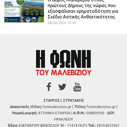
πρώτους Δήμους της χώρας που
εξασφάλισαν χρηματοδότηση για
Σχέδιο Αστικής Ανθεκτικότητας
08/08/2026 10:50
ΣΤΑΥΡΟΣ Ι. ΣΤΡΑΤΑΚΗΣ
Διακριτικός τίτλος:
fonimaleviziou.gr |
Τίτλος:
fonimaleviziou.gr |
Νομική μορφή:
ΑΤΟΜΙΚΗ ΕΤΑΙΡΕΙΑ |
Α.Φ.Μ.:
038839100 -
ΔΟΥ:
ΗΡΑΚΛΕΙΟΥ
Έδρα:
ΕΛΕΥΘΕΡΙΟΥ ΒΕΝΙΖΕΛΟΥ 96 - 71414 ΓΑΖΙ |
Τηλ.:
2810 822294 |