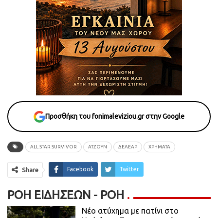
Προσθήκη του fonimaleviziou.gr στην Google
ALL STAR SURVIVOR
ΑΤΖΟΥΝ
ΔΕΛΕΑΡ
ΧΡΗΜΑΤΑ
Facebook
Twitter
Share
ΡΟΉ ΕΙΔΉΣΕΩΝ - ΡΟΗ
Νέο ατύχημα με πατίνι στο