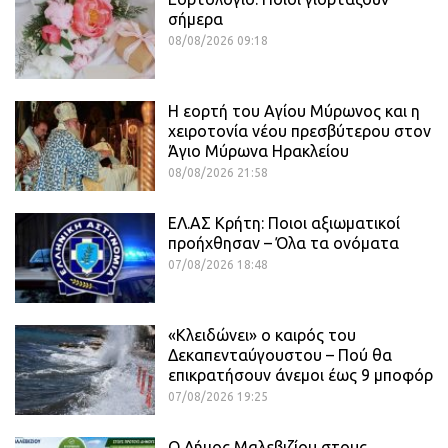
σήμερα
08/08/2026 09:18
Η εορτή του Αγίου Μύρωνος και η
χειροτονία νέου πρεσβύτερου στον
Άγιο Μύρωνα Ηρακλείου
08/08/2026 21:58
ΕΛ.ΑΣ Κρήτη: Ποιοι αξιωματικοί
προήχθησαν – Όλα τα ονόματα
07/08/2026 18:48
«Κλειδώνει» ο καιρός του
Δεκαπενταύγουστου – Πού θα
επικρατήσουν άνεμοι έως 9 μποφόρ
07/08/2026 19:25
Ο Δήμος Μαλεβιζίου στους