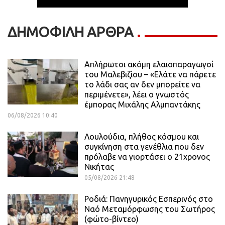
ΔΗΜΟΦΙΛΗ ΑΡΘΡΑ
Απλήρωτοι ακόμη ελαιοπαραγωγοί
του Μαλεβιζίου – «Ελάτε να πάρετε
το λάδι σας αν δεν μπορείτε να
περιμένετε», λέει ο γνωστός
έμπορας Μιχάλης Αλμπαντάκης
06/08/2026 10:40
Λουλούδια, πλήθος κόσμου και
συγκίνηση στα γενέθλια που δεν
πρόλαβε να γιορτάσει ο 21χρονος
Νικήτας
05/08/2026 21:48
Ροδιά: Πανηγυρικός Εσπερινός στο
Ναό Μεταμόρφωσης του Σωτήρος
(φώτο-βίντεο)