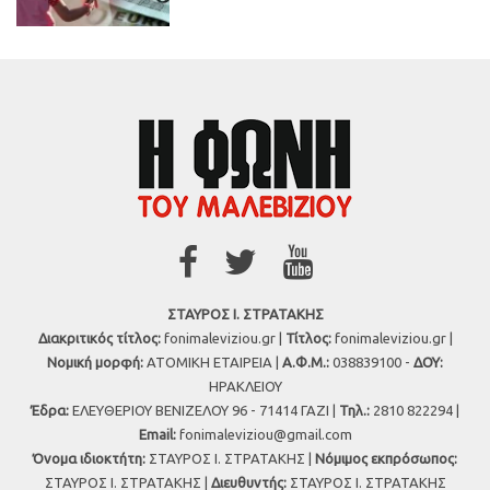
ΣΤΑΥΡΟΣ Ι. ΣΤΡΑΤΑΚΗΣ
Διακριτικός τίτλος:
fonimaleviziou.gr |
Τίτλος:
fonimaleviziou.gr |
Νομική μορφή:
ΑΤΟΜΙΚΗ ΕΤΑΙΡΕΙΑ |
Α.Φ.Μ.:
038839100 -
ΔΟΥ:
ΗΡΑΚΛΕΙΟΥ
Έδρα:
ΕΛΕΥΘΕΡΙΟΥ ΒΕΝΙΖΕΛΟΥ 96 - 71414 ΓΑΖΙ |
Τηλ.:
2810 822294 |
Εmail:
fonimaleviziou@gmail.com
Όνομα ιδιοκτήτη:
ΣΤΑΥΡΟΣ Ι. ΣΤΡΑΤΑΚΗΣ |
Νόμιμος εκπρόσωπος:
ΣΤΑΥΡΟΣ Ι. ΣΤΡΑΤΑΚΗΣ |
Διευθυντής:
ΣΤΑΥΡΟΣ Ι. ΣΤΡΑΤΑΚΗΣ