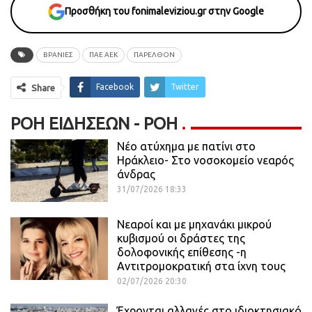
Προσθήκη του fonimaleviziou.gr στην Google
ΒΡΑΝΙΕΣ
ΠΑΕ ΑΕΚ
ΠΑΡΕΛΘΟΝ
Facebook
Twitter
Share
ΡΟΉ ΕΙΔΉΣΕΩΝ - ΡΟΗ
Νέο ατύχημα με πατίνι στο
Ηράκλειο- Στο νοσοκομείο νεαρός
άνδρας
31/07/2026 18:33
Νεαροί και με μηχανάκι μικρού
κυβισμού οι δράστες της
δολοφονικής επίθεσης -η
Αντιτρομοκρατική στα ίχνη τους
02/07/2026 20:30
Έχρονται αλλαγές στο ιδιοκτησιακό