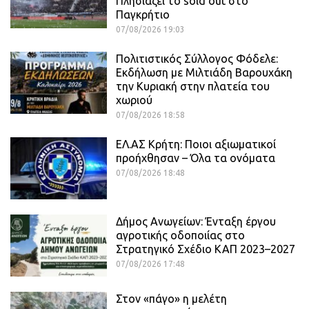
Πλησιάζει το sold out στο
Παγκρήτιο
07/08/2026 19:03
Πολιτιστικός Σύλλογος Φόδελε:
Εκδήλωση με Μιλτιάδη Βαρουχάκη
την Κυριακή στην πλατεία του
χωριού
07/08/2026 18:58
ΕΛ.ΑΣ Κρήτη: Ποιοι αξιωματικοί
προήχθησαν – Όλα τα ονόματα
07/08/2026 18:48
Δήμος Ανωγείων: Ένταξη έργου
αγροτικής οδοποιίας στο
Στρατηγικό Σχέδιο ΚΑΠ 2023–2027
07/08/2026 17:48
Στον «πάγο» η μελέτη