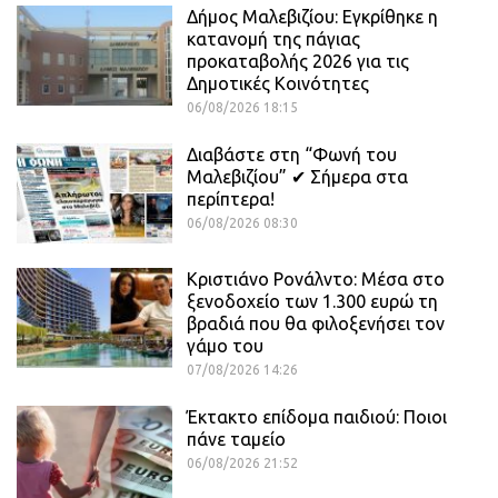
Δήμος Μαλεβιζίου: Εγκρίθηκε η
κατανομή της πάγιας
προκαταβολής 2026 για τις
Δημοτικές Κοινότητες
06/08/2026 18:15
Διαβάστε στη “Φωνή του
Μαλεβιζίου” ✔ Σήμερα στα
περίπτερα!
06/08/2026 08:30
Κριστιάνο Ρονάλντο: Μέσα στο
ξενοδοχείο των 1.300 ευρώ τη
βραδιά που θα φιλοξενήσει τον
γάμο του
07/08/2026 14:26
Έκτακτο επίδομα παιδιού: Ποιοι
πάνε ταμείο
06/08/2026 21:52